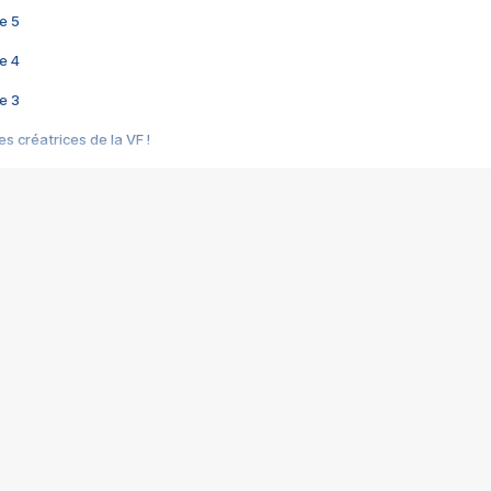
e 5
e 4
e 3
s créatrices de la VF !
e 2
e 1
e Mektoub My Love arrive enfin ! Rencontre avec Shaïn Boumedine et Sal
i : après Toni en famille
elle réalise le bouleversant Dites lui que je l'aime
ais ! Rencontre autour de Vie privée de Rebecca Zlotowski
 de Marguerite, Grave... Rencontre avec Ella Rumpf
 Les Rêveurs, un film intime sur la santé mentale