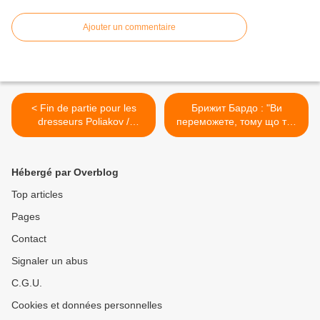
Ajouter un commentaire
< Fin de partie pour les
Брижит Бардо : "Ви
dresseurs Poliakov /
переможете, тому що так
Bruneau, anciens
хоче Бог" >
propriétaires des ours
Micha, Bony et Glasha
Hébergé par Overblog
Top articles
Pages
Contact
Signaler un abus
C.G.U.
Cookies et données personnelles