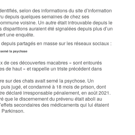
entifiés, selon des informations du site d’information
paru depuis quelques semaines de chez ses
commune voisine. Un autre était introuvable depuis le
isparitions auraient été signalées depuis plus d’un
vert une enquête.
 depuis partagés en masse sur les réseaux sociaux :
à semé la psychose
eux de ces découvertes macabres « sont entourés
es de haut » et rappelle un triste précédent dans
ure sur des chats avait semé la psychose. Un
é puis jugé, et condamné à 18 mois de prison, dont
tre déclaré irresponsable pénalement, en août 2021
.
éré que le discernement du prévenu était aboli au
’effets secondaires des médicaments qui lui étaient
e Parkinson.