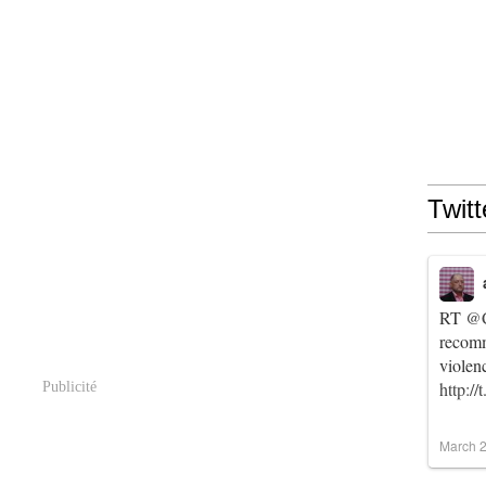
Twitt
RT
@C
recomm
violen
http:/
Publicité
March 2