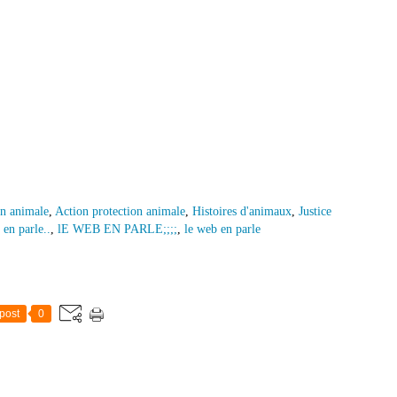
on animale
,
Action protection animale
,
Histoires d'animaux
,
Justice
en parle..
,
lE WEB EN PARLE;;;;
,
le web en parle
post
0