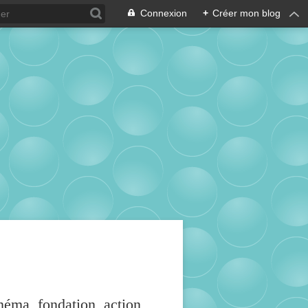
Connexion
+
Créer mon blog
inéma, fondation, action