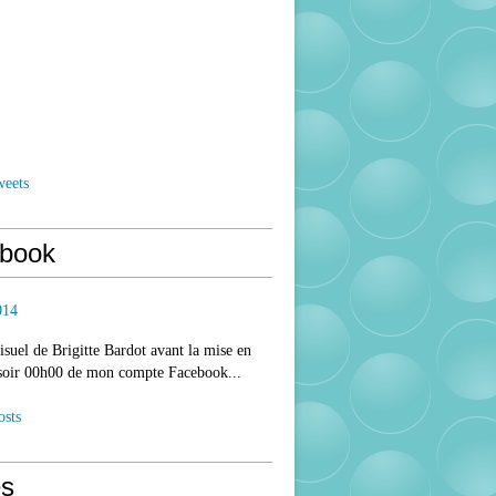
weets
book
014
isuel de Brigitte Bardot avant la mise en
 soir 00h00 de mon compte Facebook...
osts
s