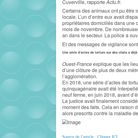
Cuverville, rapporte
Actu.fr
.
Certains des animaux ont pu être id
locale. L’un d’entre eux avait dis
propriétaires domiciliés dans une 
mois de novembre. De nombreuses d
an dans le secteur. La police a ou
Et des messages de vigilance sont
Une série d’actes de torture sur des chats a déj
Ouest-France
explique que les li
d’une clôture de plus de deux mètr
l’agglomération.
En 2018, une série d’actes de tort
quinquagénaire avait été interpell
neuf ferme, en juin 2018,
avant d’ê
La justice avait finalement consid
moment des faits. Cela en raison d
alors prescrits contre la maladie d
Source de l'article : Cliquez ICI