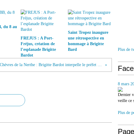
, du 8 au
Saint Tropez inaugure
FREJUS : A Port-
une rétrospective en
Fréjus, création de
hommage à Brigitte
Plus de t
l’esplanade Brigitte
Bard
Bardot
Chèvres de la Nerthe : Brigitte Bardot interpelle le préfet et fustige le maire de Châteauneuf
Face
8 mars 2
Dernier v
veille ce
Plus de p
Page