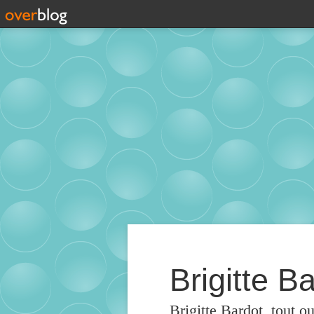
Brigitte Ba
Brigitte Bardot, tout o