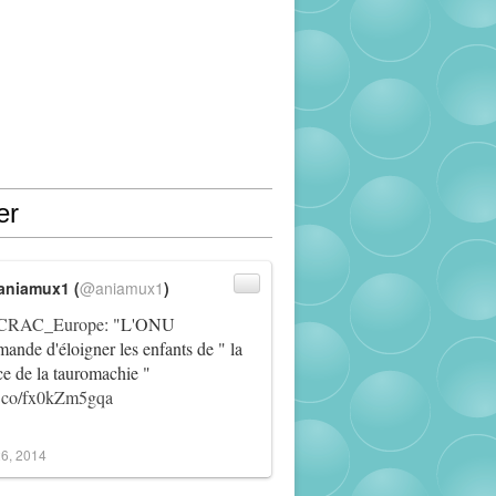
er
aniamux1 (
@aniamux1
)
RAC_Europe
: "L'ONU
ande d'éloigner les enfants de " la
ce de la tauromachie "
/t.co/fx0kZm5gqa
6, 2014