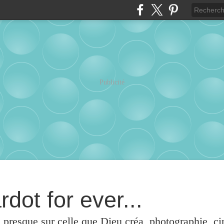
Publicité
rdot for ever...
u presque sur celle que Dieu créa, photographie, c