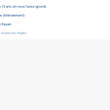
 a 13 ans (et vous l'avez ignoré)
e (littéralement)
im Rayan
 toutes les règles
s les jeux vidéo
us choquant de Rockstar ? - Le scandale BULLY
e plus moche de Steam
du RÊVE tourne au CAUCHEMAR
pendant 8 heures
it… à tort
umiliés par un jeu vidéo
ire - Final Fantasy 8