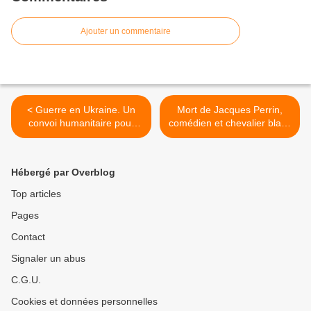
Ajouter un commentaire
< Guerre en Ukraine. Un
Mort de Jacques Perrin,
convoi humanitaire pour
comédien et chevalier blanc
animaux est parti du refuge
de la production
de la Mare Auzou dans
indépendante... >
l’Eure
Hébergé par Overblog
Top articles
Pages
Contact
Signaler un abus
C.G.U.
Cookies et données personnelles