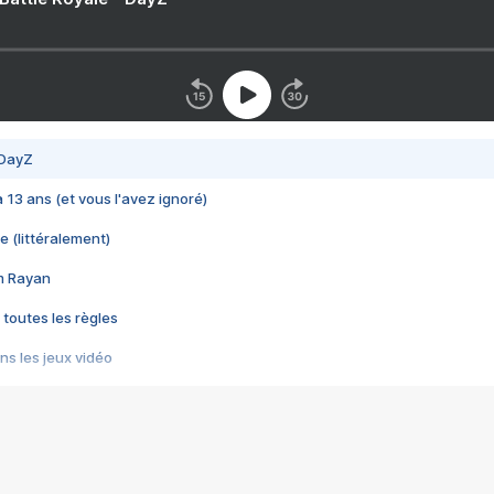
 DayZ
 a 13 ans (et vous l'avez ignoré)
e (littéralement)
im Rayan
 toutes les règles
s les jeux vidéo
us choquant de Rockstar ? - Le scandale BULLY
e plus moche de Steam
du RÊVE tourne au CAUCHEMAR