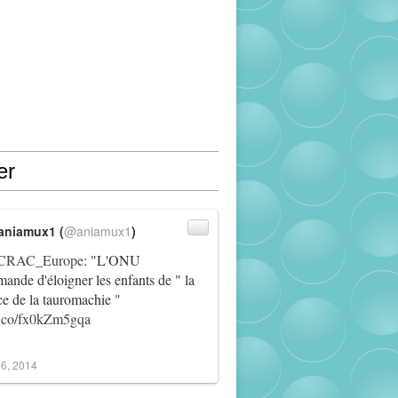
er
aniamux1 (
@aniamux1
)
RAC_Europe
: "L'ONU
ande d'éloigner les enfants de " la
ce de la tauromachie "
/t.co/fx0kZm5gqa
6, 2014