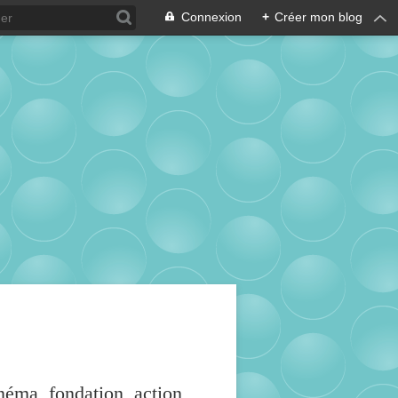
Connexion
+
Créer mon blog
inéma, fondation, action