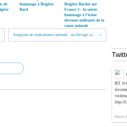
on de
hommage à Brigitte
Brigitte Bardot sur
gitte
Bard
France 3 : la soirée
hommage à l’icône
devenue militante de la
cause animale
Soupçons de maltraitance animale : un élevage canin de Cloyes-les-Trois-Rivières perquisitionné
Twitt
RT
@C
recomm
violen
http:/
March 2