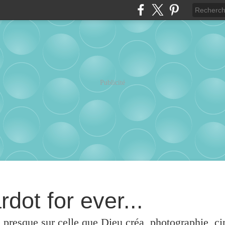
Publicité
rdot for ever...
u presque sur celle que Dieu créa, photographie, c