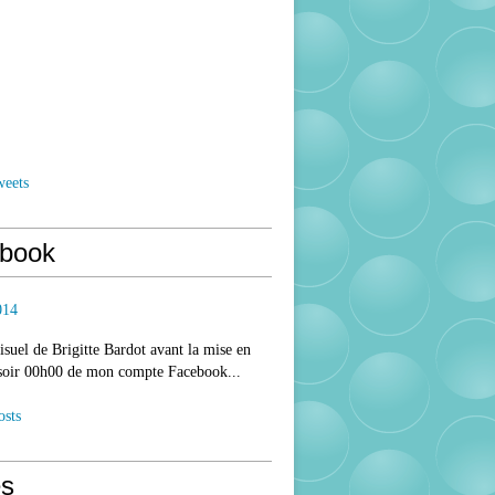
weets
book
014
isuel de Brigitte Bardot avant la mise en
 soir 00h00 de mon compte Facebook...
osts
s