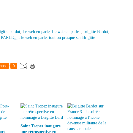
igitte bardot
,
Le web en parle
,
Le web en parle..
,
brigitte Bardot
,
PARLE;;;;
,
le web en parle
,
tout ou presque sur Brigitte
post
0
Saint Tropez inaugure
ort-
une rétrospective en