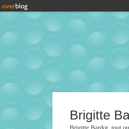
Brigitte Ba
Brigitte Bardot, tout o