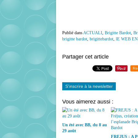
Publié dans
ACTUALI
,
Brigitte Bardot
,
Br
brigitte bardot
,
brigittebardot
,
lE WEB EN 
Partager cet article
Re
S'inscrire à la newsletter
Vous aimerez aussi :
Un été avec BB, du 8 au
29 août
FREJUS : A P