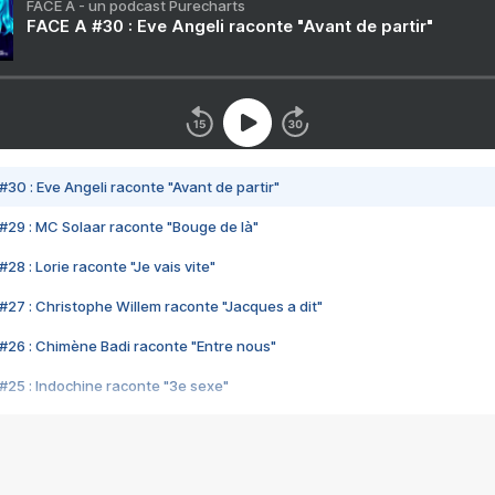
FACE A - un podcast Purecharts
FACE A #30 : Eve Angeli raconte "Avant de partir"
#30 : Eve Angeli raconte "Avant de partir"
#29 : MC Solaar raconte "Bouge de là"
28 : Lorie raconte "Je vais vite"
#27 : Christophe Willem raconte "Jacques a dit"
#26 : Chimène Badi raconte "Entre nous"
#25 : Indochine raconte "3e sexe"
#24 : Zaho raconte "C'est chelou"
#23 : Patrick Bruel raconte "Au café des délices"