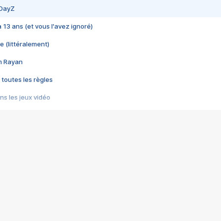
 DayZ
 a 13 ans (et vous l'avez ignoré)
e (littéralement)
im Rayan
 toutes les règles
s les jeux vidéo
us choquant de Rockstar ? - Le scandale BULLY
e plus moche de Steam
du RÊVE tourne au CAUCHEMAR
pendant 8 heures
it… à tort
umiliés par un jeu vidéo