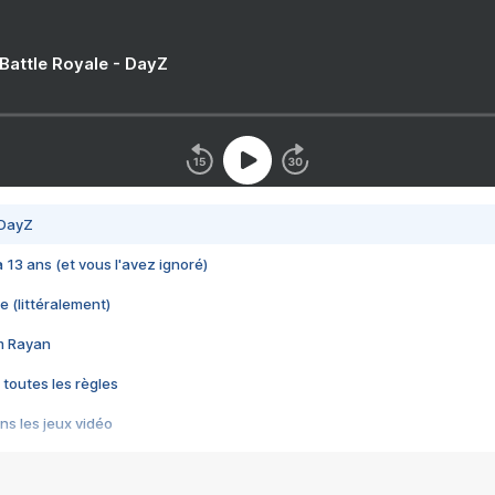
 Battle Royale - DayZ
 DayZ
 a 13 ans (et vous l'avez ignoré)
e (littéralement)
im Rayan
 toutes les règles
s les jeux vidéo
us choquant de Rockstar ? - Le scandale BULLY