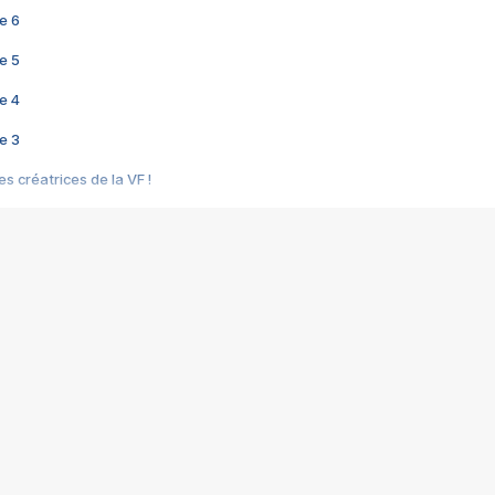
e 6
e 5
e 4
e 3
s créatrices de la VF !
e 2
e 1
e Mektoub My Love arrive enfin ! Rencontre avec Shaïn Boumedine et Sal
i : après Toni en famille
elle réalise le bouleversant Dites lui que je l'aime
ais ! Rencontre autour de Vie privée de Rebecca Zlotowski
 de Marguerite, Grave... Rencontre avec Ella Rumpf