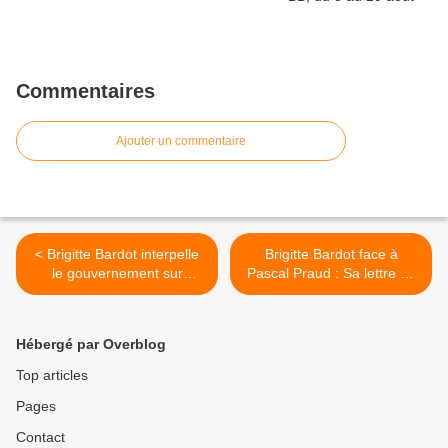
Commentaires
Ajouter un commentaire
< Brigitte Bardot interpelle
Brigitte Bardot face à
le gouvernement sur
Pascal Praud : Sa lettre au
l'affaire des deux sangliers
gouvernement pour
de La Ferté-Saint-Aubin
défendre la cause animale
Europe 1 1,5 M d’abonnés
Hébergé par Overblog
S'abonner >
Top articles
Pages
Contact