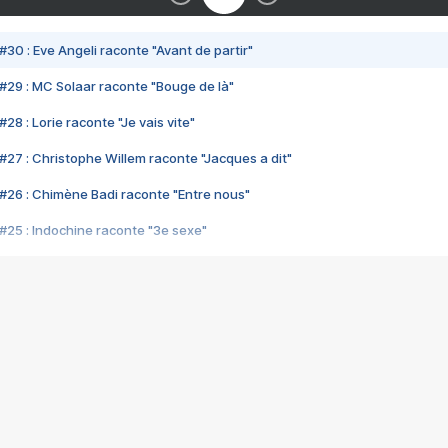
#30 : Eve Angeli raconte "Avant de partir"
#29 : MC Solaar raconte "Bouge de là"
28 : Lorie raconte "Je vais vite"
#27 : Christophe Willem raconte "Jacques a dit"
#26 : Chimène Badi raconte "Entre nous"
#25 : Indochine raconte "3e sexe"
#24 : Zaho raconte "C'est chelou"
#23 : Patrick Bruel raconte "Au café des délices"
#22 : Kyo raconte "Le chemin"
#21 : Nolwenn Leroy raconte "Cassé"
#20 : Patrick Hernandez raconte "Born to be alive"
#19 : Lorie raconte "Près de moi"