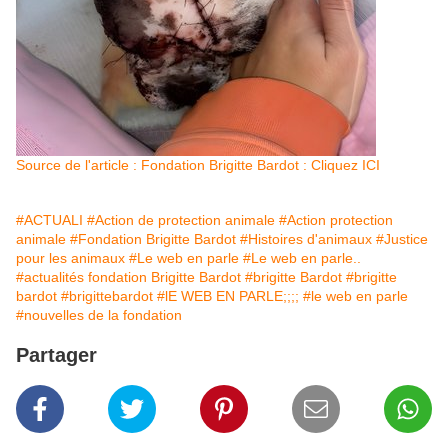
Source de l'article : Fondation Brigitte Bardot : Cliquez ICI
#ACTUALI
#Action de protection animale
#Action protection
animale
#Fondation Brigitte Bardot
#Histoires d'animaux
#Justice
pour les animaux
#Le web en parle
#Le web en parle..
#actualités fondation Brigitte Bardot
#brigitte Bardot
#brigitte
bardot
#brigittebardot
#lE WEB EN PARLE;;;;
#le web en parle
#nouvelles de la fondation
Partager