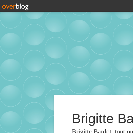
Brigitte Ba
Brigitte Bardot, tout o