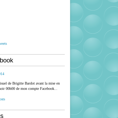
weets
book
014
isuel de Brigitte Bardot avant la mise en
 soir 00h00 de mon compte Facebook...
osts
s