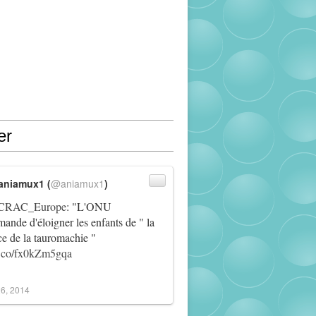
er
aniamux1 (
@aniamux1
)
RAC_Europe
: "L'ONU
ande d'éloigner les enfants de " la
ce de la tauromachie "
/t.co/fx0kZm5gqa
6, 2014