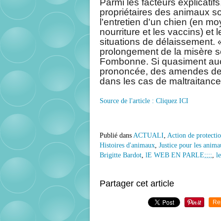
Parmi les facteurs explicatifs
propriétaires des animaux s
l'entretien d'un chien (en m
nourriture et les vaccins) e
situations de délaissement. 
prolongement de la misère s
Fombonne. Si quasiment auc
prononcée, des amendes de p
dans les cas de maltraitanc
Source de l'article : Cliquez ICI
Publié dans
ACTUALI
,
Action de protecti
Histoires d'animaux
,
Justice pour les anim
Brigitte Bardot
,
lE WEB EN PARLE;;;;
,
l
Partager cet article
Re