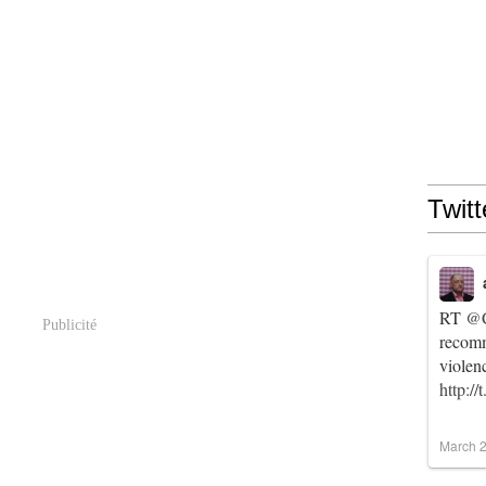
Twitt
RT
@C
Publicité
recomm
violen
http:/
March 2