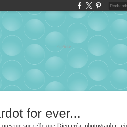
Publicité
rdot for ever...
u presque sur celle que Dieu créa, photographie, c