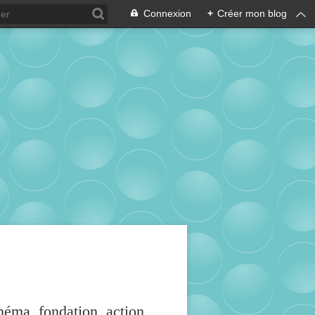
Connexion
+
Créer mon blog
inéma, fondation, action