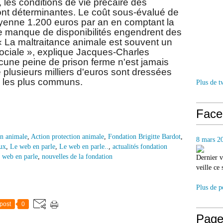
, les conditions de vie précaire des
ont déterminantes. Le coût sous-évalué de
oyenne 1.200 euros par an en comptant la
t le manque de disponibilités engendrent des
« La maltraitance animale est souvent un
ociale », explique Jacques-Charles
une peine de prison ferme n'est jamais
lusieurs milliers d'euros sont dressées
e les plus communs.
Plus de t
Face
on animale
,
Action protection animale
,
Fondation Brigitte Bardot
,
8 mars 2
aux
,
Le web en parle
,
Le web en parle..
,
actualités fondation
e web en parle
,
nouvelles de la fondation
Dernier v
veille ce
Plus de p
post
0
Page