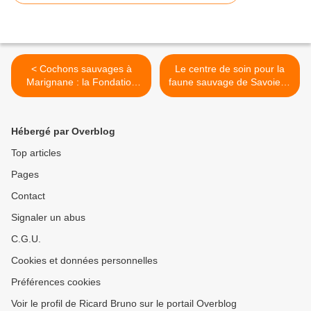
< Cochons sauvages à
Le centre de soin pour la
Marignane : la Fondation
faune sauvage de Savoie et
Brigitte Bardot dénonce une
de Haute-Savoie lance un
vaste opération
appel aux dons >
"d'abattage"
Hébergé par Overblog
Top articles
Pages
Contact
Signaler un abus
C.G.U.
Cookies et données personnelles
Préférences cookies
Voir le profil de Ricard Bruno sur le portail Overblog