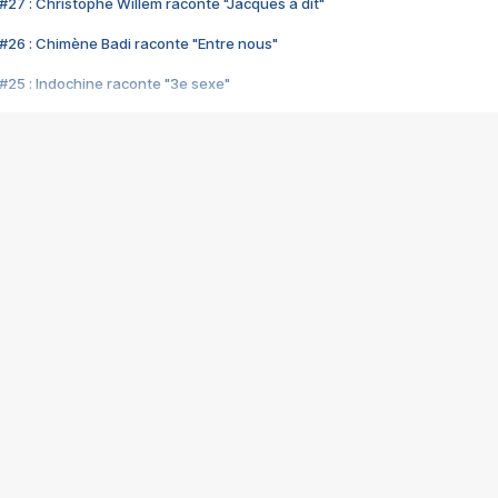
#27 : Christophe Willem raconte "Jacques a dit"
#26 : Chimène Badi raconte "Entre nous"
#25 : Indochine raconte "3e sexe"
#24 : Zaho raconte "C'est chelou"
#23 : Patrick Bruel raconte "Au café des délices"
#22 : Kyo raconte "Le chemin"
#21 : Nolwenn Leroy raconte "Cassé"
#20 : Patrick Hernandez raconte "Born to be alive"
#19 : Lorie raconte "Près de moi"
#18 : Michael Jones raconte "A nos actes manqués" (avec Jean-Jacque
#17 : Khaled raconte "Aïcha"
#16 : Corneille raconte "Parce qu'on vient de loin"
#15 : Indochine raconte "L'aventurier"