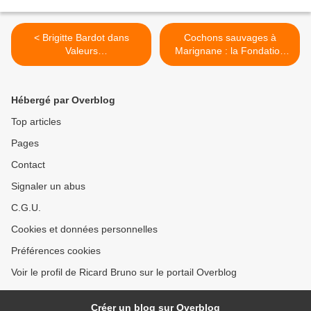
< Brigitte Bardot dans
Cochons sauvages à
Valeurs
Marignane : la Fondation
actuelles...L'interview qui
Brigitte Bardot dénonce une
décoiffe !
vaste opération
"d'abattage" >
Hébergé par Overblog
Top articles
Pages
Contact
Signaler un abus
C.G.U.
Cookies et données personnelles
Préférences cookies
Voir le profil de Ricard Bruno sur le portail Overblog
Créer un blog sur Overblog