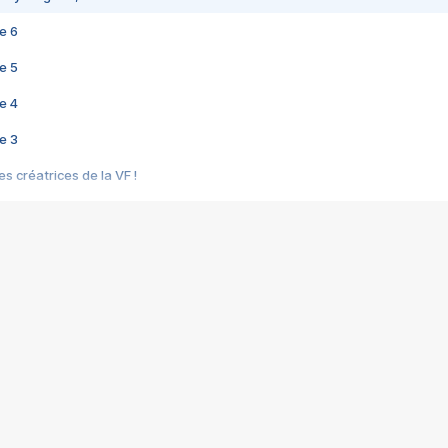
e 6
e 5
e 4
e 3
s créatrices de la VF !
e 2
e 1
e Mektoub My Love arrive enfin ! Rencontre avec Shaïn Boumedine et Sal
i : après Toni en famille
elle réalise le bouleversant Dites lui que je l'aime
ais ! Rencontre autour de Vie privée de Rebecca Zlotowski
 de Marguerite, Grave... Rencontre avec Ella Rumpf