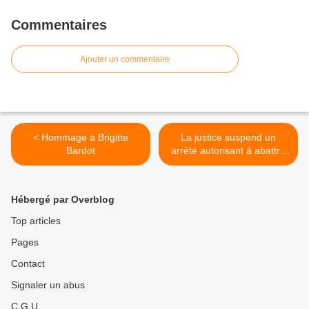
Commentaires
Ajouter un commentaire
< Hommage à Brigitte
La justice suspend un
Bardot
arrêté autorisant à abattre
des chiens errants en
Aveyron >
Hébergé par Overblog
Top articles
Pages
Contact
Signaler un abus
C.G.U.