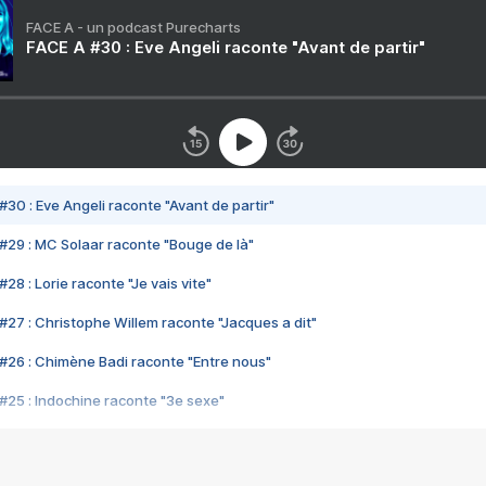
FACE A - un podcast Purecharts
FACE A #30 : Eve Angeli raconte "Avant de partir"
#30 : Eve Angeli raconte "Avant de partir"
#29 : MC Solaar raconte "Bouge de là"
28 : Lorie raconte "Je vais vite"
#27 : Christophe Willem raconte "Jacques a dit"
#26 : Chimène Badi raconte "Entre nous"
#25 : Indochine raconte "3e sexe"
#24 : Zaho raconte "C'est chelou"
#23 : Patrick Bruel raconte "Au café des délices"