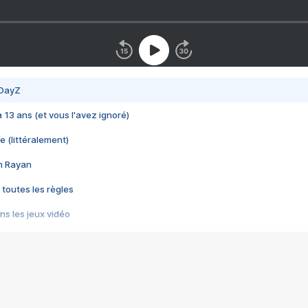
 DayZ
 a 13 ans (et vous l'avez ignoré)
e (littéralement)
im Rayan
 toutes les règles
s les jeux vidéo
us choquant de Rockstar ? - Le scandale BULLY
e plus moche de Steam
du RÊVE tourne au CAUCHEMAR