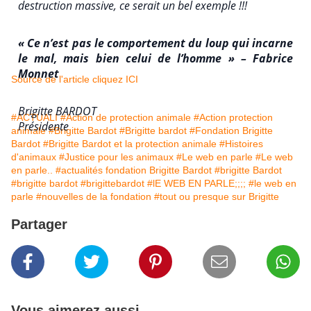
destruction massive, ce serait un bel exemple !!!
« Ce n’est pas le comportement du loup qui incarne
le mal, mais bien celui de l’homme » – Fabrice
Monnet
Source de l'article cliquez ICI
Brigitte BARDOT
#ACTUALI
#Action de protection animale
#Action protection
Présidente
animale
#Brigitte Bardot
#Brigitte bardot
#Fondation Brigitte
Bardot
#Brigitte Bardot et la protection animale
#Histoires
d'animaux
#Justice pour les animaux
#Le web en parle
#Le web
en parle..
#actualités fondation Brigitte Bardot
#brigitte Bardot
#brigitte bardot
#brigittebardot
#lE WEB EN PARLE;;;;
#le web en
parle
#nouvelles de la fondation
#tout ou presque sur Brigitte
Partager
Vous aimerez aussi