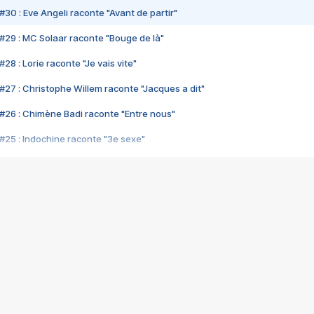
#30 : Eve Angeli raconte "Avant de partir"
#29 : MC Solaar raconte "Bouge de là"
28 : Lorie raconte "Je vais vite"
#27 : Christophe Willem raconte "Jacques a dit"
#26 : Chimène Badi raconte "Entre nous"
#25 : Indochine raconte "3e sexe"
#24 : Zaho raconte "C'est chelou"
#23 : Patrick Bruel raconte "Au café des délices"
#22 : Kyo raconte "Le chemin"
#21 : Nolwenn Leroy raconte "Cassé"
#20 : Patrick Hernandez raconte "Born to be alive"
#19 : Lorie raconte "Près de moi"