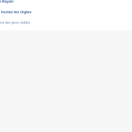
im Rayan
 toutes les règles
s les jeux vidéo
us choquant de Rockstar ? - Le scandale BULLY
e plus moche de Steam
du RÊVE tourne au CAUCHEMAR
pendant 8 heures
it… à tort
umiliés par un jeu vidéo
ire - Final Fantasy 8
ti un empire - Age of Empires
story DOFUS
tard, il crée l'un des pires jeux de tous les temps, MindsEye.