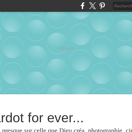
Publicité
rdot for ever...
u presque sur celle que Dieu créa, photographie, c