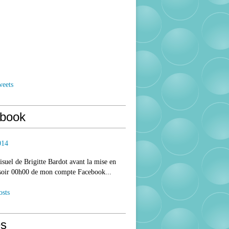
weets
book
014
isuel de Brigitte Bardot avant la mise en
 soir 00h00 de mon compte Facebook...
osts
s