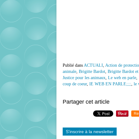
Publié dans
ACTUALI
,
Action de protecti
animale
,
Brigitte Bardot
,
Brigitte Bardot et
Justice pour les animaux
,
Le web en parle
,
coup de coeur
,
lE WEB EN PARLE;;;;
,
le
Partager cet article
Re
S'inscrire à la newsletter