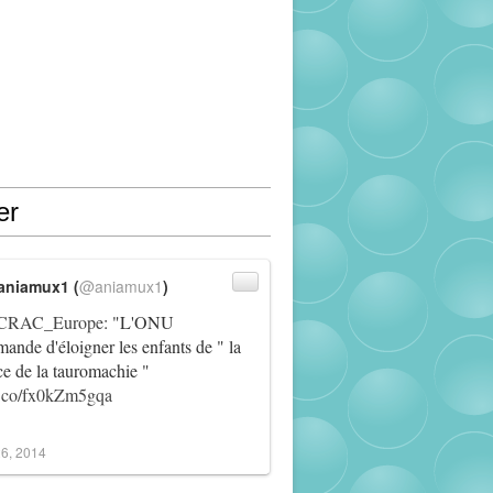
er
aniamux1 (
@aniamux1
)
RAC_Europe
: "L'ONU
ande d'éloigner les enfants de " la
ce de la tauromachie "
/t.co/fx0kZm5gqa
6, 2014