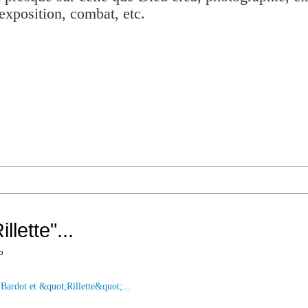
exposition, combat, etc.
llette"...
o