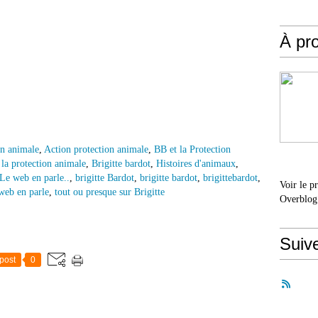
À pr
on animale
,
Action protection animale
,
BB et la Protection
 la protection animale
,
Brigitte bardot
,
Histoires d'animaux
,
Le web en parle..
,
brigitte Bardot
,
brigitte bardot
,
brigittebardot
,
Voir le p
 web en parle
,
tout ou presque sur Brigitte
Overblog
Suiv
post
0