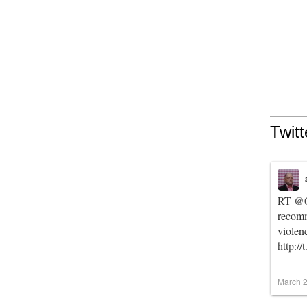
Twitt
RT
@C
recomm
violen
http:/
March 2