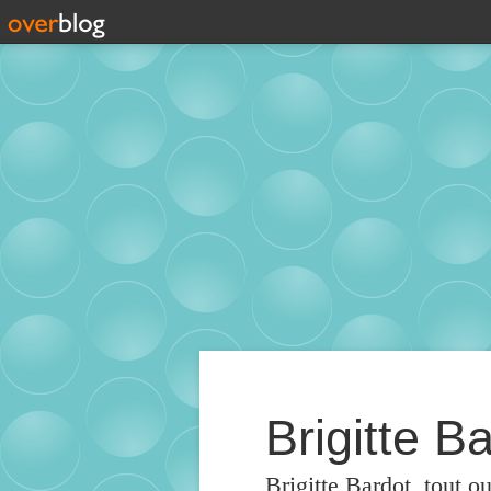
Brigitte Ba
Brigitte Bardot, tout o