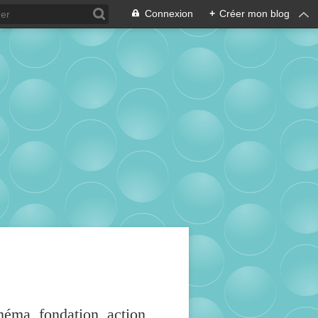
Connexion
+
Créer mon blog
inéma, fondation, action