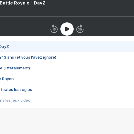
 Battle Royale - DayZ
 DayZ
 a 13 ans (et vous l'avez ignoré)
e (littéralement)
im Rayan
 toutes les règles
s les jeux vidéo
us choquant de Rockstar ? - Le scandale BULLY
e plus moche de Steam
du RÊVE tourne au CAUCHEMAR