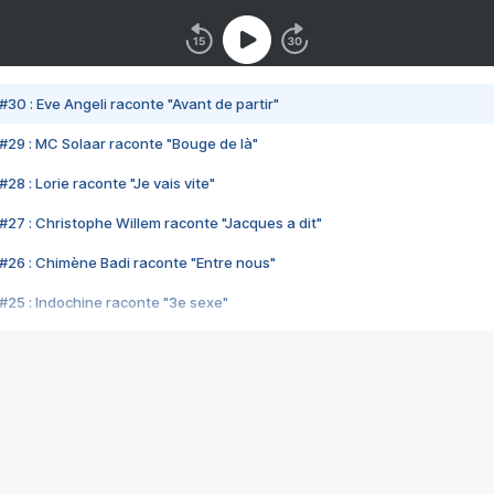
#30 : Eve Angeli raconte "Avant de partir"
#29 : MC Solaar raconte "Bouge de là"
28 : Lorie raconte "Je vais vite"
#27 : Christophe Willem raconte "Jacques a dit"
#26 : Chimène Badi raconte "Entre nous"
#25 : Indochine raconte "3e sexe"
#24 : Zaho raconte "C'est chelou"
#23 : Patrick Bruel raconte "Au café des délices"
#22 : Kyo raconte "Le chemin"
#21 : Nolwenn Leroy raconte "Cassé"