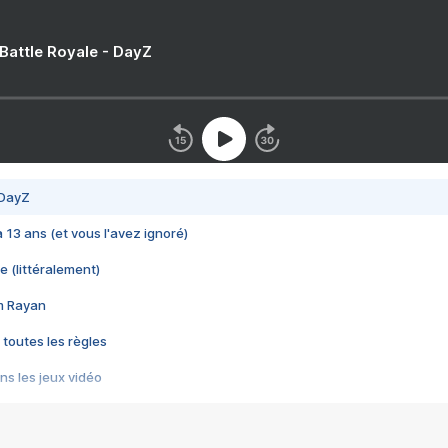
 Battle Royale - DayZ
 DayZ
 a 13 ans (et vous l'avez ignoré)
e (littéralement)
im Rayan
 toutes les règles
s les jeux vidéo
us choquant de Rockstar ? - Le scandale BULLY