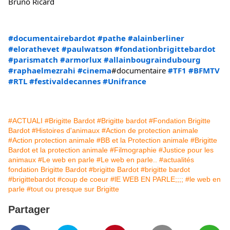
Bruno Ricard
#documentairebardot
#pathe
#alainberliner
#elorathevet
#paulwatson
#fondationbrigittebardot
#parismatch
#armorlux
#allainbougraindubourg
#raphaelmezrahi
#cinema
#documentaire 
#TF1
#BFMTV
#RTL
#festivaldecannes
#Unifrance
#ACTUALI
#Brigitte Bardot
#Brigitte bardot
#Fondation Brigitte
Bardot
#Histoires d'animaux
#Action de protection animale
#Action protection animale
#BB et la Protection animale
#Brigitte
Bardot et la protection animale
#Filmographie
#Justice pour les
animaux
#Le web en parle
#Le web en parle..
#actualités
fondation Brigitte Bardot
#brigitte Bardot
#brigitte bardot
#brigittebardot
#coup de coeur
#lE WEB EN PARLE;;;;
#le web en
parle
#tout ou presque sur Brigitte
Partager