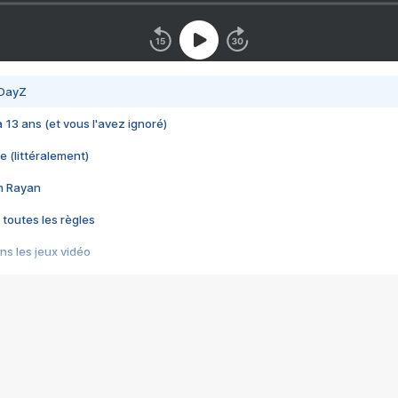
 DayZ
 a 13 ans (et vous l'avez ignoré)
e (littéralement)
im Rayan
 toutes les règles
s les jeux vidéo
us choquant de Rockstar ? - Le scandale BULLY
e plus moche de Steam
du RÊVE tourne au CAUCHEMAR
pendant 8 heures