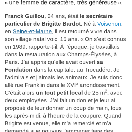
« une femme de caractère, très généreuse ».
Franck Guillou
, 64 ans, était
le secrétaire
particulier de Brigitte Bardot
. Né à
Voisenon
,
en
Seine-et-Marne
, il est retourné vivre dans
son village natal voici 15 ans. « On s’est connus
en 1989, rapporte-t-il. À l’époque, je travaillais
dans la restauration aux Champs-Élysées, à
Paris. J’ai appris qu’elle avait ouvert
sa
Fondation
dans la capitale, au Trocadéro. Je
l’admirais et j’aimais les animaux. Je suis donc
e
allé rue Franklin dans le XVI
arrondissement.
2
C’était alors
un tout petit local
de 25 m
, avec
deux employées. J’ai fait un don et je leur ai
proposé de leur donner un coup de main, tous
les après-midi, à l’heure de la coupure. Quand
Brigitte est venue, elle m’a remercié et m’a
demandé si je pouvais l’emmener faire des