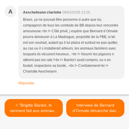
A
Aeschelmann charlotte
06/02/2026 23:26
Bravo, ça ne pouvait être personne d autre que lui,
compagnon de tous les combats de BB depuis leur rencontre
amoureuse.<br /> Côté privé, j espère que Bernard d Ormale
pourra demeurer à La Madrague, propriété de la FBB, si tel
est son souhait, autant qu il lui plaira et surtout ne pas quitter,
au cas ou il s installerait ailleurs, les animaux familiers avec
lesquels ils vécurent heureux...<br /> Nourrir les pigeons n
attirent pas les rats !<br /> Bardot l avait compris, ou s en
foutait, respectons sa bonté...<br /> Cordialement<br />
Charlotte Aeschelann
Répondre
< "Brigitte Bardot, le
Interview de Bernard
serment fait aux animaux"
d'Ormale dimanche dans
suivi d'un débat présenté
l'émission 7 à 8 >
par Rebecca Fitoussi dans
"Un monde en doc" -