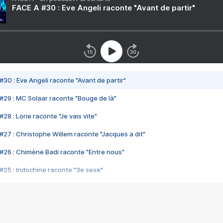
FACE A #30 : Eve Angeli raconte "Avant de partir"
#30 : Eve Angeli raconte "Avant de partir"
#29 : MC Solaar raconte "Bouge de là"
28 : Lorie raconte "Je vais vite"
#27 : Christophe Willem raconte "Jacques a dit"
#26 : Chimène Badi raconte "Entre nous"
#25 : Indochine raconte "3e sexe"
#24 : Zaho raconte "C'est chelou"
#23 : Patrick Bruel raconte "Au café des délices"