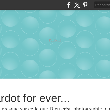
Publicité
rdot for ever...
u presque sur celle que Dieu créa, photographie, c