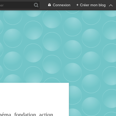
Connexion
+
Créer mon blog
inéma, fondation, action