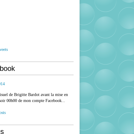
weets
book
014
isuel de Brigitte Bardot avant la mise en
 soir 00h00 de mon compte Facebook...
osts
s