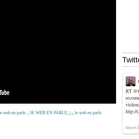
Twitt
RT
@C
recomm
violen
http:/
e web en parle..
,
lE WEB EN PARLE;;;;
,
le web en parle
March 2