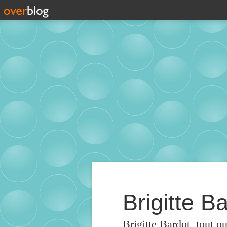
Brigitte Ba
Brigitte Bardot, tout o