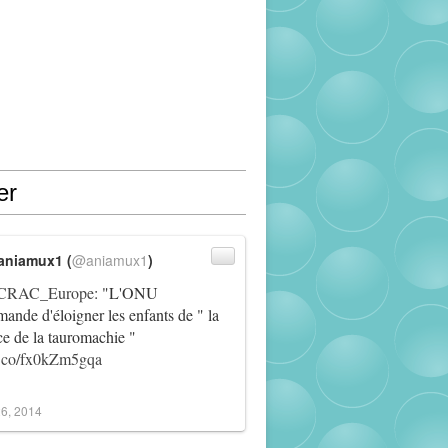
er
aniamux1 (
@aniamux1
)
RAC_Europe
: "L'ONU
ande d'éloigner les enfants de " la
ce de la tauromachie "
/t.co/fx0kZm5gqa
6, 2014