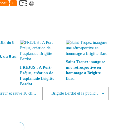
post
0
, du 8 au
Saint Tropez inaugure
FREJUS : A Port-
une rétrospective en
Fréjus, création de
hommage à Brigitte
l’esplanade Brigitte
Bard
Bardot
Foire de Maurs : la FBB dénonce l’horreur et sauve 16 chevaux
Brigitte Bardot et la publicité..