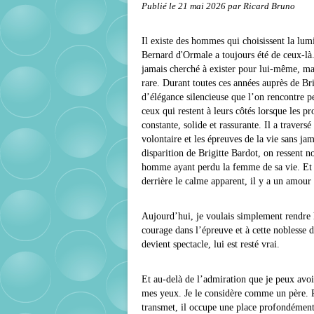
Publié le
21 mai 2026
par Ricard Bruno
Il existe des hommes qui choisissent la lumiè
Bernard d'Ormale
a toujours été de ceux-l
jamais cherché à exister pour lui-même, ma
rare. Durant toutes ces années auprès de
Bri
d’élégance silencieuse que l’on rencontre 
ceux qui restent à leurs côtés lorsque les p
constante, solide et rassurante. Il a traversé
volontaire et les épreuves de la vie sans ja
disparition de Brigitte Bardot, on ressent n
homme ayant perdu la femme de sa vie. Et c’
derrière le calme apparent, il y a un amo
Aujourd’hui, je voulais simplement rendre
courage dans l’épreuve et à cette noblesse
devient spectacle, lui est resté vrai.
Et au-delà de l’admiration que je peux avoir
mes yeux. Je le considère comme un père. Par
transmet, il occupe une place profondémen