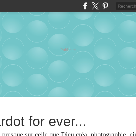
Publicité
rdot for ever...
u presque sur celle que Dieu créa, photographie, c