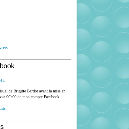
weets
book
014
isuel de Brigitte Bardot avant la mise en
 soir 00h00 de mon compte Facebook...
osts
s