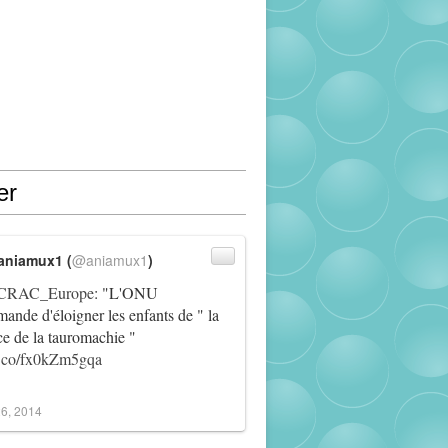
er
aniamux1 (
@aniamux1
)
RAC_Europe
: "L'ONU
ande d'éloigner les enfants de " la
ce de la tauromachie "
/t.co/fx0kZm5gqa
6, 2014