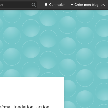
Connexion
+
Créer mon blog
inéma, fondation, action