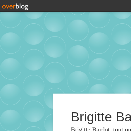
Brigitte Ba
Brigitte Bardot, tout o