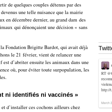
artir de quelques couples détenus par des
t devenus une telle nuisance que la mairie
 eux en décembre dernier, au grand dam
des
nimaux
qui dénonçaient une décision « sans
 la Fondation Brigitte Bardot, qui avait déjà
Twitt
ons le 21 février, vient de relancer une
if est d’abriter ensuite les animaux dans une
nce où, pour éviter toute surpopulation, les
RT
@C
les.
recomm
violen
http:/
 ni identifiés ni vaccinés »
March 2
 et d’installer ces cochons ailleurs chez