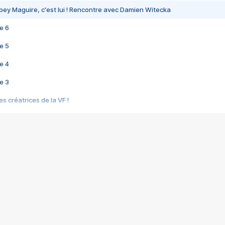
bey Maguire, c'est lui ! Rencontre avec Damien Witecka
e 6
e 5
e 4
e 3
s créatrices de la VF !
e 2
e 1
e Mektoub My Love arrive enfin ! Rencontre avec Shaïn Boumedine et Sal
i : après Toni en famille
elle réalise le bouleversant Dites lui que je l'aime
ais ! Rencontre autour de Vie privée de Rebecca Zlotowski