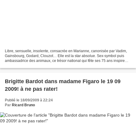
Libre, sensuelle, insolente, consacrée en Marianne, canonisée par Vadim,
Gainsbourg, Godard, Clouzot… Elle est la star absolue. Sex-symbol puis
ambassadrice des animaux, ce trésor national qui fête ses 75 ans inspire
toujours d’incandescentes passions....
Brigitte Bardot dans madame Figaro le 19 09
2009! à ne pas rater!
Publié le 18/09/2009 à 22:24
Par
Ricard Bruno