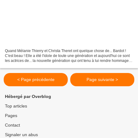
Quand Mélanie Thierry et Christa Theret ont quelque chose de... Bardot !
C'est beau ! Elle a été l'idole de toute une génération et aujourd'hui ce sont
les actrices de... la nouvelle génération qui ont tenu à lui rendre hommage.
Qui n'a jamais rêvé de...
< Page précédente
Page suivante >
Hébergé par Overblog
Top articles
Pages
Contact
Signaler un abus