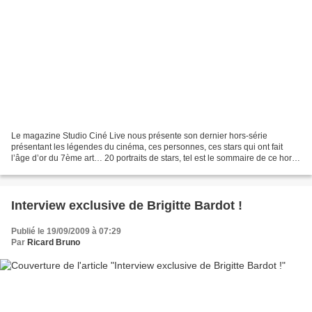
Le magazine Studio Ciné Live nous présente son dernier hors-série
présentant les légendes du cinéma, ces personnes, ces stars qui ont fait
l’âge d’or du 7ème art… 20 portraits de stars, tel est le sommaire de ce hors-
série, tiré de la rubrique Mythe Parade...
Interview exclusive de Brigitte Bardot !
Publié le 19/09/2009 à 07:29
Par
Ricard Bruno