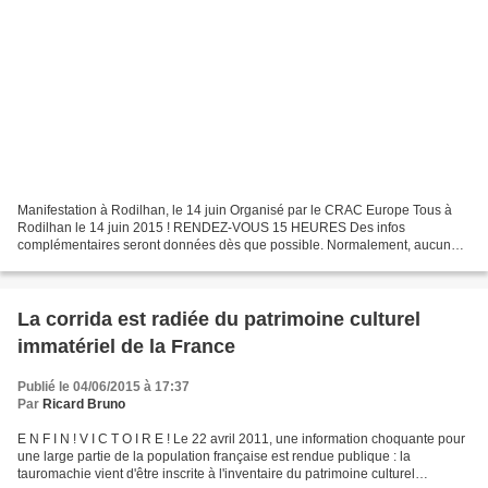
Manifestation à Rodilhan, le 14 juin Organisé par le CRAC Europe Tous à
Rodilhan le 14 juin 2015 ! RENDEZ-VOUS 15 HEURES Des infos
complémentaires seront données dès que possible. Normalement, aucune
séance de torture tauromachique n’était prévue le 14...
La corrida est radiée du patrimoine culturel
immatériel de la France
Publié le 04/06/2015 à 17:37
Par
Ricard Bruno
E N F I N ! V I C T O I R E ! Le 22 avril 2011, une information choquante pour
une large partie de la population française est rendue publique : la
tauromachie vient d'être inscrite à l'inventaire du patrimoine culturel