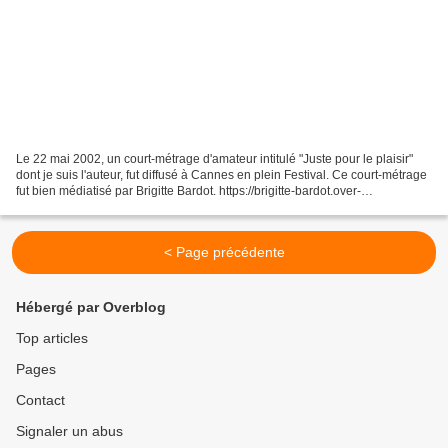
Le 22 mai 2002, un court-métrage d'amateur intitulé "Juste pour le plaisir"
dont je suis l'auteur, fut diffusé à Cannes en plein Festival. Ce court-métrage
fut bien médiatisé par Brigitte Bardot. https://brigitte-bardot.over-
blog.net/article-film-sur-la-corrida-a-voir-absolument-99812148.html...
< Page précédente
Hébergé par Overblog
Top articles
Pages
Contact
Signaler un abus