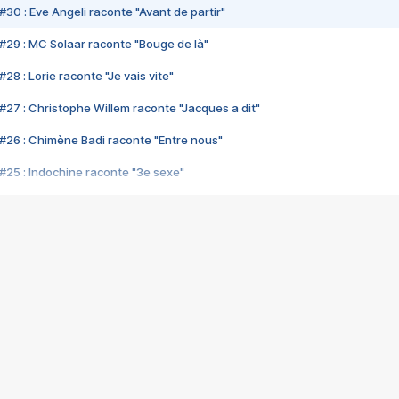
#30 : Eve Angeli raconte "Avant de partir"
#29 : MC Solaar raconte "Bouge de là"
28 : Lorie raconte "Je vais vite"
#27 : Christophe Willem raconte "Jacques a dit"
#26 : Chimène Badi raconte "Entre nous"
#25 : Indochine raconte "3e sexe"
#24 : Zaho raconte "C'est chelou"
#23 : Patrick Bruel raconte "Au café des délices"
#22 : Kyo raconte "Le chemin"
#21 : Nolwenn Leroy raconte "Cassé"
#20 : Patrick Hernandez raconte "Born to be alive"
#19 : Lorie raconte "Près de moi"
#18 : Michael Jones raconte "A nos actes manqués" (avec Jean-Jacque