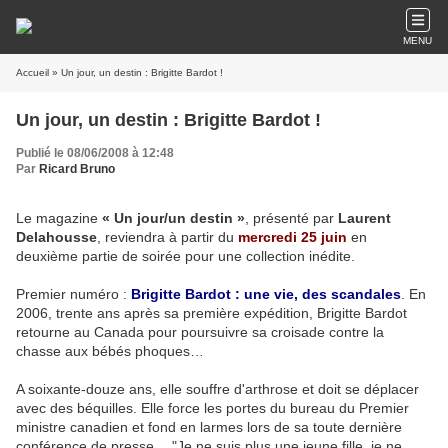
MENU
Accueil
» Un jour, un destin : Brigitte Bardot !
Un jour, un destin : Brigitte Bardot !
Publié le 08/06/2008 à 12:48
Par
Ricard Bruno
Le magazine
« Un jour/un destin »
, présenté par
Laurent
Delahousse
, reviendra à partir du
mercredi 25 juin
en
deuxième partie de soirée pour une collection inédite.
Premier numéro :
Brigitte Bardot : une vie, des scandales
. En
2006, trente ans après sa première expédition, Brigitte Bardot
retourne au Canada pour poursuivre sa croisade contre la
chasse aux bébés phoques…
A soixante-douze ans, elle souffre d'arthrose et doit se déplacer
avec des béquilles. Elle force les portes du bureau du Premier
ministre canadien et fond en larmes lors de sa toute dernière
conférence de presse… "Je ne suis plus une jeune fille, je ne