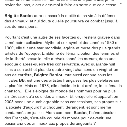
reviendrai pas, alors aidez-moi à faire en sorte que cela cesse…"
Brigitte Bardot
aura consacré la moitié de sa vie à la défense
des animaux, et nul doute qu'elle poursuivra ce combat jusqu'à
ses derniers jours.
Pourtant c'est une autre de ses facettes qui restera gravée dans
la mémoire collective. Mythe et sex-symbol des années 1950 et
1960, elle fut une star mondiale, égérie et muse des plus grands
artistes de l'époque. Emblème de l'émancipation des femmes et
de la liberté sexuelle, elle a révolutionné les mœurs, dans une
époque d'après-guerre très conservatrice. Avec quarante-huit
films à son actif et plus de quatre-vingt chansons en vingt-et-un
ans de carrière,
Brigitte Bardot
, tout aussi connue sous les
initiales
BB
, est une des artistes françaises les plus célèbres sur
la planète. Mais en 1973, elle décide de tout arrêter, le cinéma, la
chanson… Elle s'éloigne du monde des hommes pour ne plus
s'intéresser qu'à celui des animaux. Et lorsqu'elle réapparaît en
2003 avec une autobiographie sans concessions, ses propos sur
la société d'aujourd'hui choquent, dérangent, et sont même
condamnés en justice. Alors comment
Bardot
, l'icône absolue
des Français, s'est-elle coupée du monde pour devenir une
pasionaria des animaux aux propos dérangeants ?