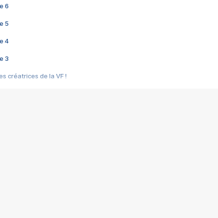
e 6
e 5
e 4
e 3
s créatrices de la VF !
e 2
e 1
e Mektoub My Love arrive enfin ! Rencontre avec Shaïn Boumedine et Sal
i : après Toni en famille
elle réalise le bouleversant Dites lui que je l'aime
ais ! Rencontre autour de Vie privée de Rebecca Zlotowski
 de Marguerite, Grave... Rencontre avec Ella Rumpf
 Les Rêveurs, un film intime sur la santé mentale