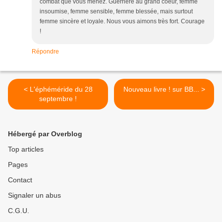
combat que vous menez. Guerrière au grand coeur, femme
insoumise, femme sensible, femme blessée, mais surtout
femme sincère et loyale. Nous vous aimons très fort. Courage
!
Répondre
< L'éphéméride du 28
Nouveau livre ! sur BB... >
septembre !
Hébergé par Overblog
Top articles
Pages
Contact
Signaler un abus
C.G.U.