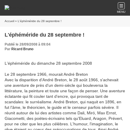
MENU
Accueil
» L'éphéméride du 28 septembre !
L'éphéméride du 28 septembre !
Publié le 28/09/2008 à 09:04
Par
Ricard Bruno
L'éphéméride du dimanche 28 septembre 2008
L
e 28 septembre 1966, mourait André Breton
Avec la disparition d'André Breton, le 28 août 1966, s'achevait
une aventure de près d'un demi-siècle qui bouleversa la
littérature, la peinture et toute une façon de penser. Une aventure
éclatante qui fit couler tant d'encre, qui provoqua tant de
scandales: le surréalisme. André Breton, qui naquit en 1896, en
fut l'âme, le théoricien, le guide et le censeur parfois sévère. Il
réunit autour de lui des artistes comme Dali, Miró, Max Ernst,
Giacometti, des poètes-écrivains tels qu'Eluard, Aragon, Prévert,
pour ne citer que les plus célèbres. L'humour, l'imagination, le
rêve étaient au coeur des préoccupations de tous. Ainsi André