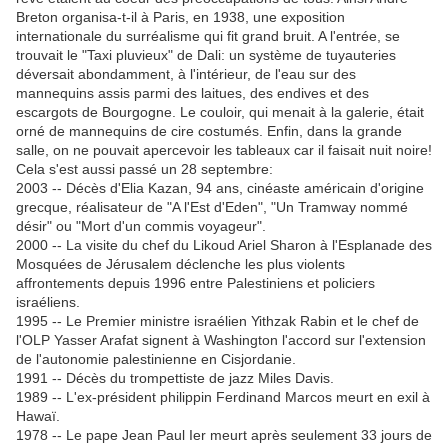
Breton organisa-t-il à Paris, en 1938, une exposition
internationale du surréalisme qui fit grand bruit. A l'entrée, se
trouvait le "Taxi pluvieux" de Dali: un système de tuyauteries
déversait abondamment, à l'intérieur, de l'eau sur des
mannequins assis parmi des laitues, des endives et des
escargots de Bourgogne. Le couloir, qui menait à la galerie, était
orné de mannequins de cire costumés. Enfin, dans la grande
salle, on ne pouvait apercevoir les tableaux car il faisait nuit noire!
Cela s'est aussi passé un 28 septembre:
2003 -- Décès d'Elia Kazan, 94 ans, cinéaste américain d'origine
grecque, réalisateur de "A l'Est d'Eden", "Un Tramway nommé
désir" ou "Mort d'un commis voyageur".
2000 -- La visite du chef du Likoud Ariel Sharon à l'Esplanade des
Mosquées de Jérusalem déclenche les plus violents
affrontements depuis 1996 entre Palestiniens et policiers
israéliens.
1995 -- Le Premier ministre israélien Yithzak Rabin et le chef de
l'OLP Yasser Arafat signent à Washington l'accord sur l'extension
de l'autonomie palestinienne en Cisjordanie.
1991 -- Décès du trompettiste de jazz Miles Davis.
1989 -- L'ex-président philippin Ferdinand Marcos meurt en exil à
Hawaï.
1978 -- Le pape Jean Paul Ier meurt après seulement 33 jours de