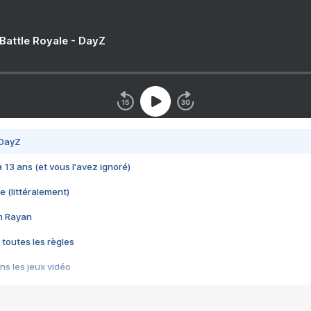
 Battle Royale - DayZ
 DayZ
 a 13 ans (et vous l'avez ignoré)
e (littéralement)
im Rayan
 toutes les règles
s les jeux vidéo
us choquant de Rockstar ? - Le scandale BULLY