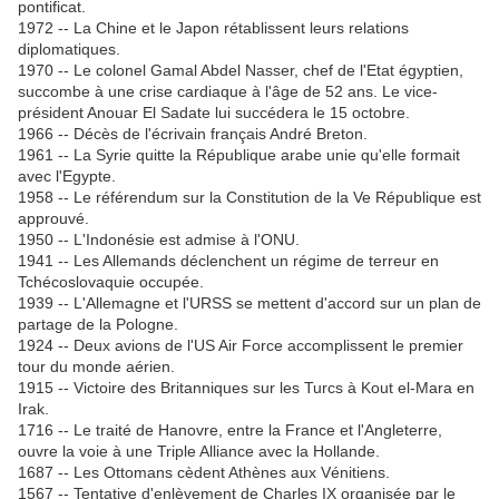
pontificat.
1972 -- La Chine et le Japon rétablissent leurs relations
diplomatiques.
1970 -- Le colonel Gamal Abdel Nasser, chef de l'Etat égyptien,
succombe à une crise cardiaque à l'âge de 52 ans. Le vice-
président Anouar El Sadate lui succédera le 15 octobre.
1966 -- Décès de l'écrivain français André Breton.
1961 -- La Syrie quitte la République arabe unie qu'elle formait
avec l'Egypte.
1958 -- Le référendum sur la Constitution de la Ve République est
approuvé.
1950 -- L'Indonésie est admise à l'ONU.
1941 -- Les Allemands déclenchent un régime de terreur en
Tchécoslovaquie occupée.
1939 -- L'Allemagne et l'URSS se mettent d'accord sur un plan de
partage de la Pologne.
1924 -- Deux avions de l'US Air Force accomplissent le premier
tour du monde aérien.
1915 -- Victoire des Britanniques sur les Turcs à Kout el-Mara en
Irak.
1716 -- Le traité de Hanovre, entre la France et l'Angleterre,
ouvre la voie à une Triple Alliance avec la Hollande.
1687 -- Les Ottomans cèdent Athènes aux Vénitiens.
1567 -- Tentative d'enlèvement de Charles IX organisée par le