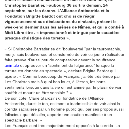
Christophe Barratier, Faubourg 36 sortira demain, 24
septembre, sur les écrans. L’Alliance Anticorrida et la
Fondation Brigitte Bardot ont choisi de réagir
vigoureusement aux déclarations du cinéaste, présent le
week-end dernier dans les arènes de Nîmes, et qui a confié à
Midi Libre être : « impressionné et intrigué par le caractère
presque christique des toreros ».
« Si Christophe Barratier se dit “bouleversé ”par la tauromachie,
moi je suis bouleversée et consternée de voir ce jeune réalisateur
faire preuve d’aussi peu de compassion devant la souffrance
animale
et éprouver un “sentiment de fulgurance” lorsque la
torture est donnée en spectacle », déclare Brigitte Bardot qui
ajoute : « Comme beaucoup de Français, j’ai été très émue par
Les Choristes mais à quoi bon louer, à l’écran, les bons
sentiments lorsque dans la vie on est animé par le plaisir de voir
souffrir et mourir un être sensible ? »
De son côté, Claire Starozinski, fondatrice de l’Alliance
Anticorrida, durcit le ton, estimant « inadmissible de voir ainsi la
corrida sacralisée par un homme public qui, par ses propos aussi
fallacieux que décalés, apporte une caution manifeste à un
spectacle barbare. »
Les Français sont très majoritairement opposés à la corrida. La