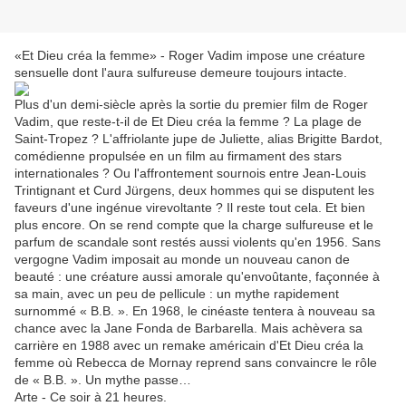
«Et Dieu créa la femme» - Roger Vadim impose une créature
sensuelle dont l'aura sulfureuse demeure toujours intacte.
Plus d'un demi-siècle après la sortie du premier film de Roger
Vadim, que reste-t-il de Et Dieu créa la femme ? La plage de
Saint-Tropez ? L'affriolante jupe de Juliette, alias Brigitte Bardot,
comédienne propulsée en un film au firmament des stars
internationales ? Ou l'affrontement sournois entre Jean-Louis
Trintignant et Curd Jürgens, deux hommes qui se disputent les
faveurs d'une ingénue virevoltante ? Il reste tout cela. Et bien
plus encore. On se rend compte que la charge sulfureuse et le
parfum de scandale sont restés aussi violents qu'en 1956. Sans
vergogne Vadim imposait au monde un nouveau canon de
beauté : une créature aussi amorale qu'envoûtante, façonnée à
sa main, avec un peu de pellicule : un mythe rapidement
surnommé « B.B. ». En 1968, le cinéaste tentera à nouveau sa
chance avec la Jane Fonda de Barbarella. Mais achèvera sa
carrière en 1988 avec un remake américain d'Et Dieu créa la
femme où Rebecca de Mornay reprend sans convaincre le rôle
de « B.B. ». Un mythe passe…
Arte - Ce soir à 21 heures.