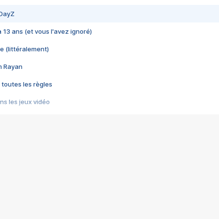
 DayZ
 a 13 ans (et vous l'avez ignoré)
e (littéralement)
im Rayan
 toutes les règles
s les jeux vidéo
us choquant de Rockstar ? - Le scandale BULLY
e plus moche de Steam
du RÊVE tourne au CAUCHEMAR
pendant 8 heures
it… à tort
umiliés par un jeu vidéo