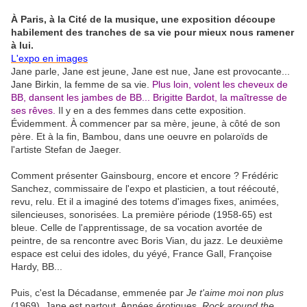
À Paris, à la Cité de la musique, une exposition découpe
habilement des tranches de sa vie pour mieux nous ramener
à lui.
L'expo en images
Jane parle, Jane est jeune, Jane est nue, Jane est provocante...
Jane Birkin, la femme de sa vie.
Plus loin, volent les cheveux de
BB, dansent les jambes de BB... Brigitte Bardot, la maîtresse de
ses rêves.
Il y en a des femmes dans cette exposition.
Évidemment. À commencer par sa mère, jeune, à côté de son
père. Et à la fin, Bambou, dans une oeuvre en polaroïds de
l'artiste Stefan de Jaeger.
Comment présenter Gainsbourg, encore et encore ? Frédéric
Sanchez, commissaire de l'expo et plasticien, a tout réécouté,
revu, relu. Et il a imaginé des totems d'images fixes, animées,
silencieuses, sonorisées. La première période (1958-65) est
bleue. Celle de l'apprentissage, de sa vocation avortée de
peintre, de sa rencontre avec Boris Vian, du jazz. Le deuxième
espace est celui des idoles, du yéyé, France Gall, Françoise
Hardy, BB...
Puis, c'est la Décadanse, emmenée par
Je t'aime moi non plus
(1969). Jane est partout. Années érotiques,
Rock around the