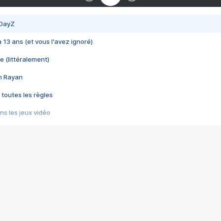
 DayZ
 a 13 ans (et vous l'avez ignoré)
e (littéralement)
im Rayan
 toutes les règles
s les jeux vidéo
us choquant de Rockstar ? - Le scandale BULLY
e plus moche de Steam
du RÊVE tourne au CAUCHEMAR
pendant 8 heures
it… à tort
umiliés par un jeu vidéo