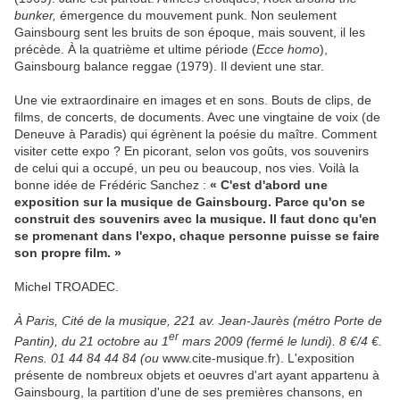
bunker,
émergence du mouvement punk. Non seulement
Gainsbourg sent les bruits de son époque, mais souvent, il les
précède. À la quatrième et ultime période (
Ecce homo
),
Gainsbourg balance reggae (1979). Il devient une star.
Une vie extraordinaire en images et en sons. Bouts de clips, de
films, de concerts, de documents. Avec une vingtaine de voix (de
Deneuve à Paradis) qui égrènent la poésie du maître. Comment
visiter cette expo ? En picorant, selon vos goûts, vos souvenirs
de celui qui a occupé, un peu ou beaucoup, nos vies. Voilà la
bonne idée de Frédéric Sanchez :
« C'est d'abord une
exposition sur la musique de Gainsbourg. Parce qu'on se
construit des souvenirs avec la musique. Il faut donc qu'en
se promenant dans l'expo, chaque personne puisse se faire
son propre film. »
Michel TROADEC.
À Paris, Cité de la musique, 221 av. Jean-Jaurès (métro Porte de
er
Pantin), du 21 octobre au 1
mars 2009 (fermé le lundi). 8 €/4 €.
Rens. 01 44 84 44 84 (ou
www.cite-musique.fr). L'exposition
présente de nombreux objets et oeuvres d'art ayant appartenu à
Gainsbourg, la partition d'une de ses premières chansons, en