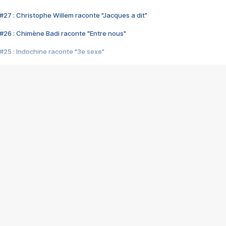
#27 : Christophe Willem raconte "Jacques a dit"
#26 : Chimène Badi raconte "Entre nous"
#25 : Indochine raconte "3e sexe"
#24 : Zaho raconte "C'est chelou"
#23 : Patrick Bruel raconte "Au café des délices"
#22 : Kyo raconte "Le chemin"
#21 : Nolwenn Leroy raconte "Cassé"
#20 : Patrick Hernandez raconte "Born to be alive"
#19 : Lorie raconte "Près de moi"
#18 : Michael Jones raconte "A nos actes manqués" (avec Jean-Jacque
#17 : Khaled raconte "Aïcha"
#16 : Corneille raconte "Parce qu'on vient de loin"