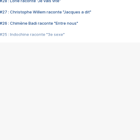
28 : Lorie raconte "Je vais vite"
#27 : Christophe Willem raconte "Jacques a dit"
#26 : Chimène Badi raconte "Entre nous"
#25 : Indochine raconte "3e sexe"
#24 : Zaho raconte "C'est chelou"
#23 : Patrick Bruel raconte "Au café des délices"
#22 : Kyo raconte "Le chemin"
#21 : Nolwenn Leroy raconte "Cassé"
#20 : Patrick Hernandez raconte "Born to be alive"
#19 : Lorie raconte "Près de moi"
#18 : Michael Jones raconte "A nos actes manqués" (avec Jean-Jacque
#17 : Khaled raconte "Aïcha"
#16 : Corneille raconte "Parce qu'on vient de loin"