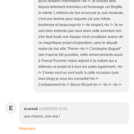
qu'ils relaient l'information.<br /> Je voulais faire
depuis tellement d'années cet hommage car Brigitte
le mérite 1 millions de fois et encore je suis modeste,
c'est une femme pour laquelle j'ai une infinie
tendresse et beaucoup<br /> de respect.<br /> Je ne
suis bien entendu pas seul dans cette aventure loin
s'en faut! toute une équipe s'est constituée autour de
ce magnifique projet d'exposition, sans le député
maire de ma ville "Pierre-<br /> Christophe Baguet"
rien n'aurrai été possible, mille remerciements aussi
à Pascal Fournier maire adjoint à la culture qui a
défendu ce projet et à tous les autes également..<br
/> 3 livres sont ou vont sortir à cette occasion (voir
mon blog) je vous les conseille!<br />
Cordialement<br /> Bruno Ricard<br /> <br /> <br />
E
ecureuil
11/09/2009 10:56
une chance, une vrai !
Répondre