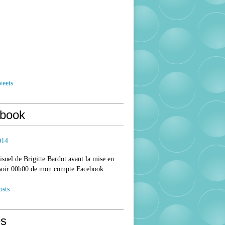
weets
book
014
isuel de Brigitte Bardot avant la mise en
 soir 00h00 de mon compte Facebook...
osts
s