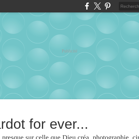
Publicité
rdot for ever...
u presque sur celle que Dieu créa, photographie, c