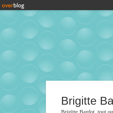
Brigitte Ba
Brigitte Bardot, tout o