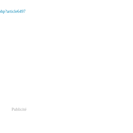
php?article6497
Publicité