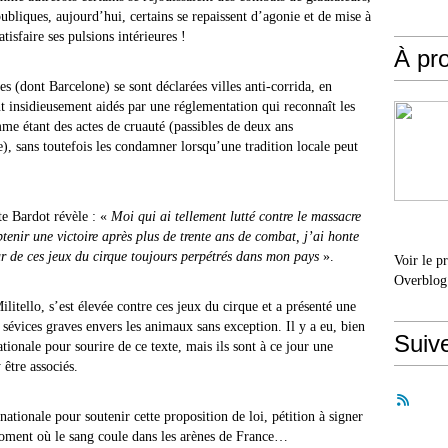
ubliques, aujourd’hui, certains se repaissent d’agonie et de mise à
isfaire ses pulsions intérieures !
À pr
s (dont Barcelone) se sont déclarées villes anti-corrida, en
 insidieusement aidés par une réglementation qui reconnaît les
me étant des actes de cruauté (passibles de deux ans
 sans toutefois les condamner lorsqu’une tradition locale peut
te Bardot révèle : «
Moi qui ai tellement lutté contre le massacre
nir une victoire après plus de trente ans de combat, j’ai honte
eur de ces jeux du cirque toujours perpétrés dans mon pays
».
Voir le p
Overblog
tello, s’est élevée contre ces jeux du cirque et a présenté une
s sévices graves envers les animaux sans exception. Il y a eu, bien
Suiv
tionale pour sourire de ce texte, mais ils sont à ce jour une
 être associés.
nationale pour soutenir cette proposition de loi, pétition à signer
 moment où le sang coule dans les arènes de France…