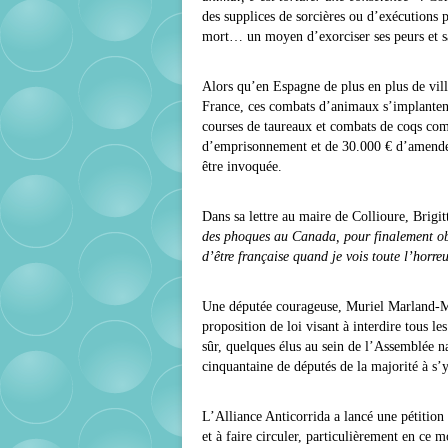
des supplices de sorcières ou d’exécutions p
mort… un moyen d’exorciser ses peurs et sat
Alors qu’en Espagne de plus en plus de ville
France, ces combats d’animaux s’implantent
courses de taureaux et combats de coqs com
d’emprisonnement et de 30.000 € d’amende),
être invoquée.
Dans sa lettre au maire de Collioure, Brigit
des phoques au Canada, pour finalement obte
d’être française quand je vois toute l’horr
Une députée courageuse, Muriel Marland-Mili
proposition de loi visant à interdire tous le
sûr, quelques élus au sein de l’Assemblée na
cinquantaine de députés de la majorité à s’y
L’Alliance Anticorrida a lancé une pétition 
et à faire circuler, particulièrement en ce