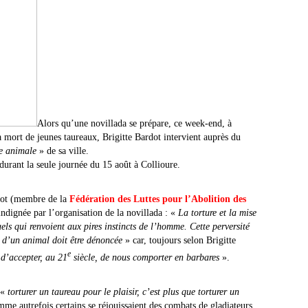
Alors qu’une novillada se prépare, ce week-end, à
 mort de jeunes taureaux, Brigitte Bardot intervient auprès du
re animale
» de sa ville.
 durant la seule journée du 15 août à Collioure.
rdot (membre de la
Fédération des Luttes pour l’Abolition des
ndignée par l’organisation de la novillada : «
La torture et la mise
els qui renvoient aux pires instincts de l’homme. Cette perversité
t d’un animal doit être dénoncée
» car, toujours selon Brigitte
e
 d’accepter, au 21
siècle, de nous comporter en barbares
».
 «
torturer un taureau pour le plaisir, c’est plus que torturer un
me autrefois certains se réjouissaient des combats de gladiateurs,