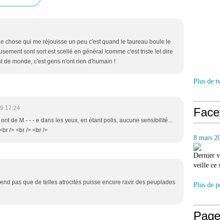
eule chose qui me réjouisse un peu c'est quand le taureau boule le
ement sont sort est scellé en général !comme c'est triste !et dire
t de monde, c'est gens n'ont rien d'humain !
Plus de t
9 17:24
Face
l ont de M - - - e dans les yeux, en étant polis, aucune sensibilité...
br /> <br /> <br />
8 mars 2
Dernier v
veille ce
rend pas que de telles atrocités puisse encore ravir des peuplades
Plus de p
Page