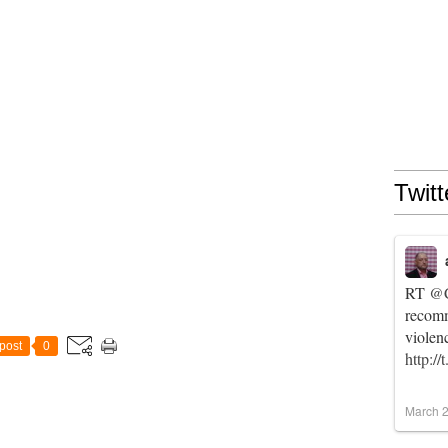
Twitt
RT
@C
recomm
violen
post
0
http:/
March 2