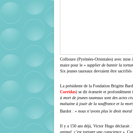
Collioure (Pyrénées-Orientales) avec mise à
maire pour le «
supplier de bannir la tortu
Six jeunes taureaux devraient être sacrifiés
La présidente de la Fondation Brigitte Ba
Corridas
) se dit écœurée et profondément i
à mort de jeunes taureaux sont des actes cru
malsaine à jouir de la souffrance et la mor
Bardot : «
nous n’avons plus le droit moral
Il y a 150 ans déjà, Victor Hugo déclarait :
animal, c’est torturer une conscience
». Com