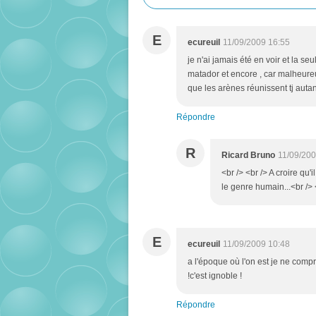
E
ecureuil
11/09/2009 16:55
je n'ai jamais été en voir et la s
matador et encore , car malheureus
que les arènes réunissent tj autan
Répondre
R
Ricard Bruno
11/09/200
<br /> <br /> A croire qu'i
le genre humain...<br /> <
E
ecureuil
11/09/2009 10:48
a l'époque où l'on est je ne comp
!c'est ignoble !
Répondre