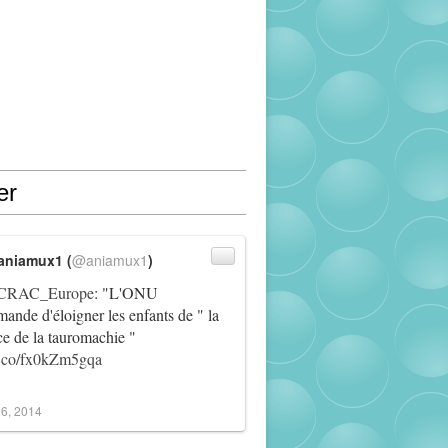
er
aniamux1 (
@aniamux1
)
RAC_Europe
: "L'ONU
ande d'éloigner les enfants de " la
ce de la tauromachie "
/t.co/fx0kZm5gqa
6, 2014