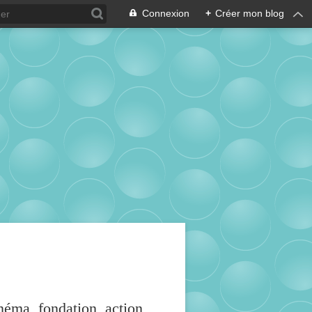
Connexion
+
Créer mon blog
inéma, fondation, action