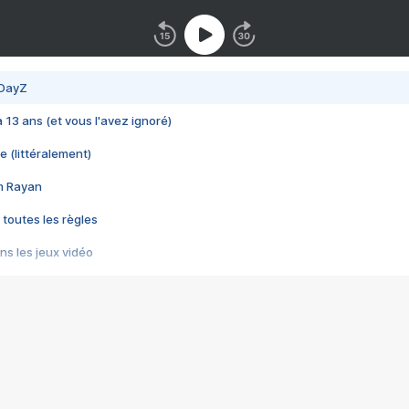
 DayZ
 a 13 ans (et vous l'avez ignoré)
e (littéralement)
im Rayan
 toutes les règles
s les jeux vidéo
us choquant de Rockstar ? - Le scandale BULLY
e plus moche de Steam
du RÊVE tourne au CAUCHEMAR
pendant 8 heures