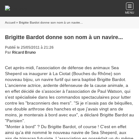
MENU
Accueil
» Brigitte Bardot donne son nom à un navire...
Brigitte Bardot donne son nom à un navire...
Publié le 25/05/2011 à 21:26
Par
Ricard Bruno
Cet après-midi, l'association de défense des animaux Sea
Sheperd va inaugurer à La Ciotat (Bouches du Rhône) son
nouveau bijou, un navire furtif qui sera baptisé Brigitte Bardot.
L'ancienne actrice, ardente défenseuse de la cause animale, a
en effet décidé de s'associer à l'association de Paul Watson, qui
s'est spécialisée dans les commandos spectaculaires pour lutter
contre les "braconniers des mers". "Si je n'avais pas de béquilles,
une double arthrose des hanches et que j'avais vingt ans de
moins, je monterais à bord avec eux", a déclaré Brigitte Bardot au
"Parisien".
"Monter à bord" ? Du Brigitte Bardot, of course ! C'est en effet
ainsi qu'a été nommé le nouveau navire de Sea Sheperd, aux
airs de trimaran futuriste. L'association en possédait un du même