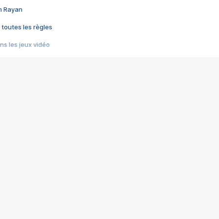
im Rayan
 toutes les règles
s les jeux vidéo
us choquant de Rockstar ? - Le scandale BULLY
e plus moche de Steam
du RÊVE tourne au CAUCHEMAR
pendant 8 heures
it… à tort
umiliés par un jeu vidéo
ire - Final Fantasy 8
ti un empire - Age of Empires
story DOFUS