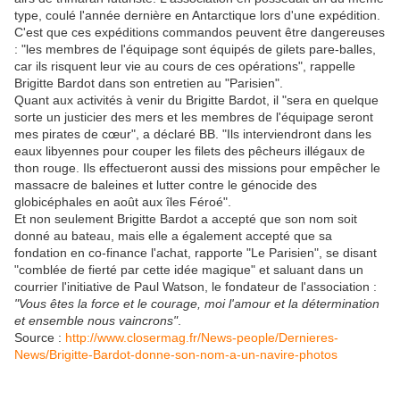
type, coulé l'année dernière en Antarctique lors d'une expédition.
C'est que ces expéditions commandos peuvent être dangereuses
: "les membres de l'équipage sont équipés de gilets pare-balles,
car ils risquent leur vie au cours de ces opérations", rappelle
Brigitte Bardot dans son entretien au "Parisien".
Quant aux activités à venir du Brigitte Bardot, il "sera en quelque
sorte un justicier des mers et les membres de l'équipage seront
mes pirates de cœur", a déclaré BB. "Ils interviendront dans les
eaux libyennes pour couper les filets des pêcheurs illégaux de
thon rouge. Ils effectueront aussi des missions pour empêcher le
massacre de baleines et lutter contre le génocide des
globicéphales en août aux îles Féroé".
Et non seulement Brigitte Bardot a accepté que son nom soit
donné au bateau, mais elle a également accepté que sa
fondation en co-finance l'achat, rapporte "Le Parisien", se disant
"comblée de fierté par cette idée magique" et saluant dans un
courrier l'initiative de Paul Watson, le fondateur de l'association :
"Vous êtes la force et le courage, moi l'amour et la détermination
et ensemble nous vaincrons"
.
Source :
http://www.closermag.fr/News-people/Dernieres-
News/Brigitte-Bardot-donne-son-nom-a-un-navire-photos