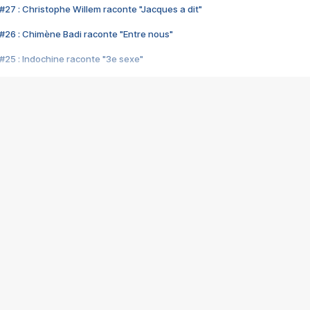
#27 : Christophe Willem raconte "Jacques a dit"
#26 : Chimène Badi raconte "Entre nous"
#25 : Indochine raconte "3e sexe"
#24 : Zaho raconte "C'est chelou"
#23 : Patrick Bruel raconte "Au café des délices"
#22 : Kyo raconte "Le chemin"
#21 : Nolwenn Leroy raconte "Cassé"
#20 : Patrick Hernandez raconte "Born to be alive"
#19 : Lorie raconte "Près de moi"
#18 : Michael Jones raconte "A nos actes manqués" (avec Jean-Jacque
#17 : Khaled raconte "Aïcha"
#16 : Corneille raconte "Parce qu'on vient de loin"
#15 : Indochine raconte "L'aventurier"