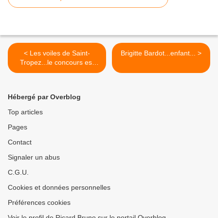
< Les voiles de Saint-
Brigitte Bardot...enfant... >
Tropez...le concours est
lancé!
Hébergé par Overblog
Top articles
Pages
Contact
Signaler un abus
C.G.U.
Cookies et données personnelles
Préférences cookies
Voir le profil de Ricard Bruno sur le portail Overblog