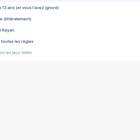
 a 13 ans (et vous l'avez ignoré)
e (littéralement)
im Rayan
 toutes les règles
s les jeux vidéo
us choquant de Rockstar ? - Le scandale BULLY
e plus moche de Steam
du RÊVE tourne au CAUCHEMAR
pendant 8 heures
it… à tort
umiliés par un jeu vidéo
ire - Final Fantasy 8