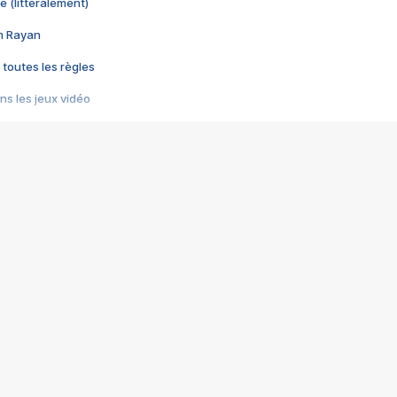
e (littéralement)
im Rayan
 toutes les règles
s les jeux vidéo
us choquant de Rockstar ? - Le scandale BULLY
e plus moche de Steam
du RÊVE tourne au CAUCHEMAR
pendant 8 heures
it… à tort
umiliés par un jeu vidéo
ire - Final Fantasy 8
ti un empire - Age of Empires
story DOFUS