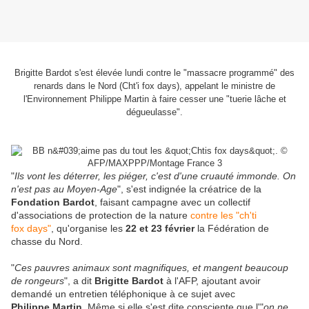
Brigitte Bardot s'est élevée lundi contre le "massacre programmé" des
renards dans le Nord (Cht'i fox days), appelant le ministre de
l'Environnement Philippe Martin à faire cesser une "tuerie lâche et
dégueulasse".
"
Ils vont les déterrer, les piéger, c'est d'une cruauté immonde. On
n'est pas au Moyen-Age
", s'est indignée la créatrice de la
Fondation Bardot
, faisant campagne avec un collectif
d'associations de protection de la nature
contre les "ch'ti
fox days"
, qu'organise les
22 et 23 février
la Fédération de
chasse du Nord.
"
Ces pauvres animaux sont magnifiques, et mangent beaucoup
de rongeurs
", a dit
Brigitte Bardot
à l'AFP, ajoutant avoir
demandé un entretien téléphonique à ce sujet avec
Philippe Martin
. Même si elle s'est dite consciente que l'"
on ne