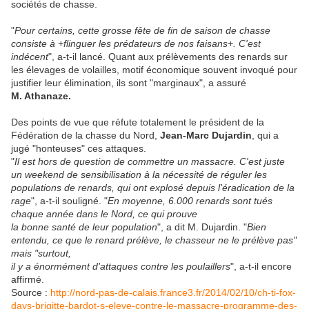
sociétés de chasse.
"
Pour certains, cette grosse fête de fin de saison de chasse
consiste à +flinguer les prédateurs de nos faisans+. C'est
indécent
", a-t-il lancé. Quant aux prélèvements des renards sur
les élevages de volailles, motif économique souvent invoqué pour
justifier leur élimination, ils sont "marginaux", a assuré
M. Athanaze.
Des points de vue que réfute totalement le président de la
Fédération de la chasse du Nord,
Jean-Marc Dujardin
, qui a
jugé "honteuses" ces attaques.
"
Il est hors de question de commettre un massacre. C'est juste
un weekend de sensibilisation à la nécessité de réguler les
populations de renards, qui ont explosé depuis l'éradication de la
rage
", a-t-il souligné. "
En moyenne, 6.000 renards sont tués
chaque année dans le Nord, ce qui prouve
la bonne santé de leur population
", a dit M. Dujardin. "
Bien
entendu, ce que le renard prélève, le chasseur ne le prélève pas"
mais "surtout,
il y a énormément d'attaques contre les poulaillers
", a-t-il encore
affirmé.
Source :
http://nord-pas-de-calais.france3.fr/2014/02/10/ch-ti-fox-
days-brigitte-bardot-s-eleve-contre-le-massacre-programme-des-