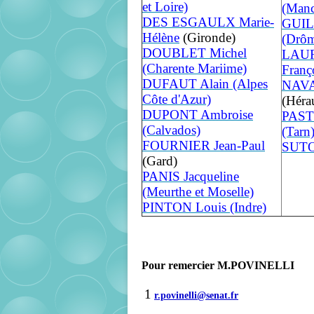
et Loire)
(Manc
DES ESGAULX Marie-
GUIL
Hélène
(Gironde)
(Drô
DOUBLET Michel
LAU
(Charente Mariime)
Franç
DUFAUT Alain (Alpes
NAVA
Côte d'Azur)
(Hérau
DUPONT Ambroise
PAST
(Calvados)
(Tarn
FOURNIER Jean-Paul
SUTO
(Gard)
PANIS Jacqueline
(Meurthe et Moselle)
PINTON Louis (Indre)
Pour remercier M.POVINELLI
1
r.povinelli@senat.fr