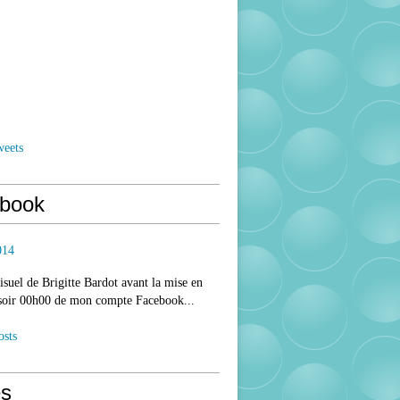
weets
book
014
isuel de Brigitte Bardot avant la mise en
 soir 00h00 de mon compte Facebook...
osts
s