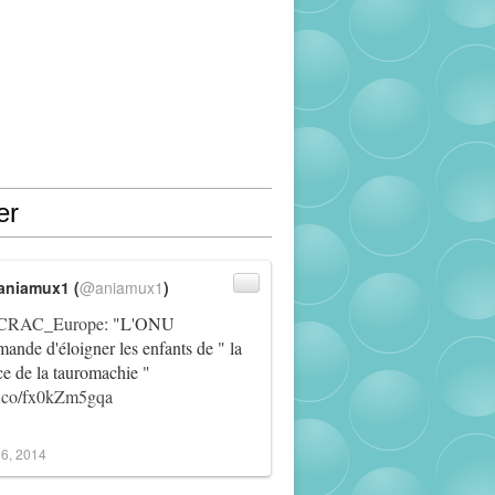
er
aniamux1 (
@aniamux1
)
RAC_Europe
: "L'ONU
ande d'éloigner les enfants de " la
ce de la tauromachie "
/t.co/fx0kZm5gqa
6, 2014