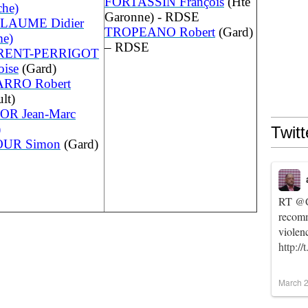
FORTASSIN François
(Hte
he)
Garonne) - RDSE
LAUME Didier
T
ROPEANO Robert
(Gard)
me)
– RDSE
RENT-PERRIGOT
oise
(Gard)
RRO Robert
lt)
OR Jean-Marc
)
Twitt
UR Simon
(Gard)
RT
@C
recomm
violen
http:/
March 2