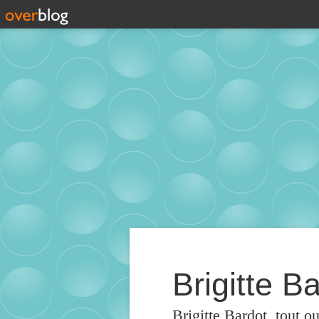
Brigitte Ba
Brigitte Bardot, tout o