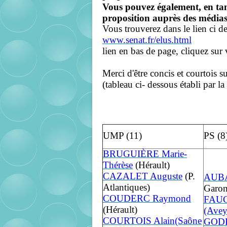
Vous pouvez également, en tan
proposition auprès des médias
Vous trouverez dans le lien ci d
www.senat.fr/elus.html
lien en bas de page, cliquez sur 
Merci d'être concis et courtois s
(tableau ci- dessous établi par 
UMP (11)
PS (8
BRUGUIÈRE Marie-
Thérèse
(Hérault)
CAZALET Auguste
(P.
AUBA
Atlantiques)
Garon
COUDERC Raymond
FAUC
(Hérault)
(Avey
COURTOIS Alain(Saône
GODE