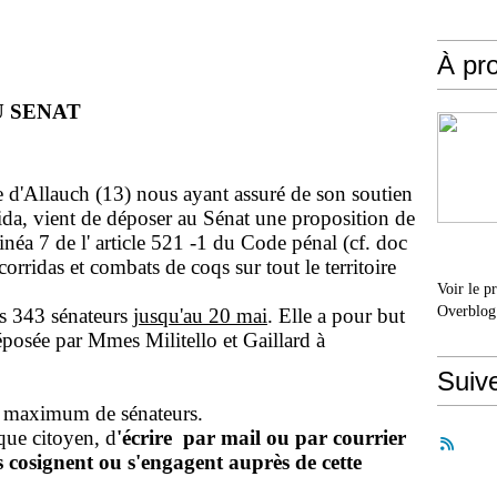
À pr
U SENAT
e d'Allauch (13) nous ayant assuré de son soutien
rrida, vient de déposer au Sénat une proposition de
linéa 7 de l' article 521 -1 du Code pénal (cf. doc
orridas et combats de coqs sur tout le territoire
Voir le p
Overblog
des 343 sénateurs
jusqu'au 20 mai
. Elle a pour but
éposée par Mmes Militello et Gaillard à
Suiv
n maximum de sénateurs.
ue citoyen, d
'
écrire par mail ou par courrier
ls cosignent ou s'engagent auprès de cette