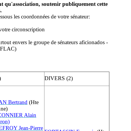
t qu'association, soutenir publiquement cette
.
essous les coordonnées de votre sénateur:
votre circonscription
urtout envers le groupe de sénateurs aficionados -
la FLAC)
)
DIVERS (2)
N Bertrand
(Hte
ne)
ONNIER Alain
ron)
FROY Jean-Pierre