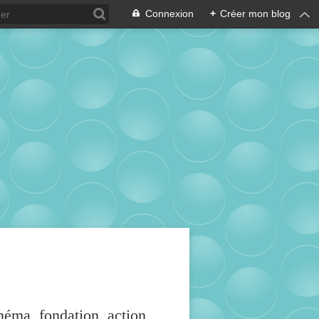
Connexion
+
Créer mon blog
inéma, fondation, action