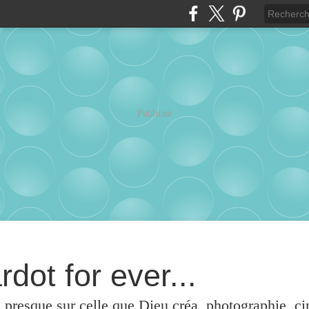
Publicité
rdot for ever...
u presque sur celle que Dieu créa, photographie, c