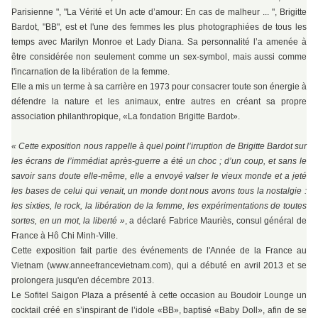
Parisienne ", "La Vérité et Un acte d’amour: En cas de malheur ... ", Brigitte
Bardot, "BB", est et l'une des femmes les plus photographiées de tous les
temps avec Marilyn Monroe et Lady Diana. Sa personnalité l’a amenée à
être considérée non seulement comme un sex-symbol, mais aussi comme
l'incarnation de la libération de la femme.
Elle a mis un terme à sa carrière en 1973 pour consacrer toute son énergie à
défendre la nature et les animaux, entre autres en créant sa propre
association philanthropique, «La fondation Brigitte Bardot».
« Cette exposition nous rappelle à quel point l’irruption de Brigitte Bardot sur
les écrans de l’immédiat après-guerre a été un choc ; d’un coup, et sans le
savoir sans doute elle-même, elle a envoyé valser le vieux monde et a jeté
les bases de celui qui venait, un monde dont nous avons tous la nostalgie :
les sixties, le rock, la libération de la femme, les expérimentations de toutes
sortes, en un mot, la liberté »
, a déclaré Fabrice Mauriès, consul général de
France à Hô Chi Minh-Ville.
Cette exposition fait partie des événements de l'Année de la France au
Vietnam (www.anneefrancevietnam.com), qui a débuté en avril 2013 et se
prolongera jusqu'en décembre 2013.
Le Sofitel Saigon Plaza a présenté à cette occasion au Boudoir Lounge un
cocktail créé en s’inspirant de l’idole «BB», baptisé «Baby Doll», afin de se