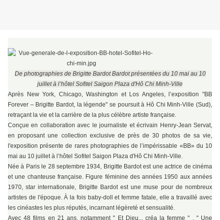
De photographies de Brigitte Bardot Bardot présentées du 10 mai au 10
juillet à l’hôtel Sofitel Saigon Plaza d'Hô Chi Minh-Ville
Après New York, Chicago, Washington et Los Angeles, l’exposition "BB
Forever – Brigitte Bardot, la légende" se poursuit à Hô Chi Minh-Ville (Sud),
retraçant la vie et la carrière de la plus célèbre artiste française.
Conçue en collaboration avec le journaliste et écrivain Henry-Jean Servat,
en proposant une collection exclusive de près de 30 photos de sa vie,
l'exposition présente de rares photographies de l’impérissable «BB» du 10
mai au 10 juillet à l’hôtel Sofitel Saigon Plaza d'Hô Chi Minh-Ville.
Née à Paris le 28 septembre 1934, Brigitte Bardot est une actrice de cinéma
et une chanteuse française. Figure féminine des années 1950 aux années
1970, star internationale, Brigitte Bardot est une muse pour de nombreux
artistes de l'époque. À la fois baby-doll et femme fatale, elle a travaillé avec
les cinéastes les plus réputés, incarnant légèreté et sensualité.
Avec 48 films en 21 ans, notamment " Et Dieu... créa la femme " , " Une