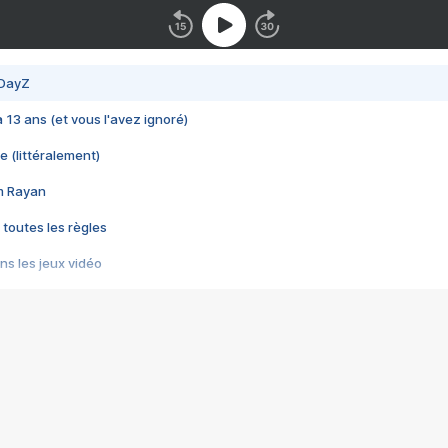
 DayZ
 a 13 ans (et vous l'avez ignoré)
e (littéralement)
im Rayan
 toutes les règles
s les jeux vidéo
us choquant de Rockstar ? - Le scandale BULLY
e plus moche de Steam
du RÊVE tourne au CAUCHEMAR
pendant 8 heures
it… à tort