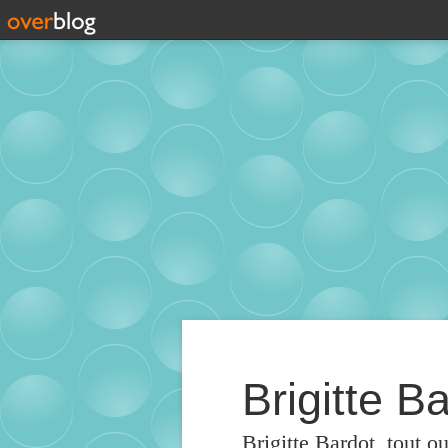
Brigitte Ba
Brigitte Bardot, tout o