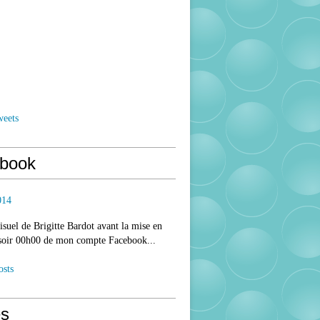
weets
book
014
isuel de Brigitte Bardot avant la mise en
 soir 00h00 de mon compte Facebook...
osts
s