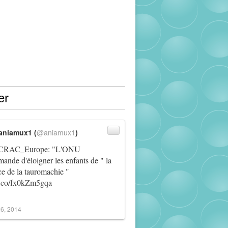
er
aniamux1 (
@aniamux1
)
RAC_Europe
: "L'ONU
ande d'éloigner les enfants de " la
ce de la tauromachie "
/t.co/fx0kZm5gqa
6, 2014