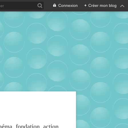
Connexion
+
Créer mon blog
inéma, fondation, action