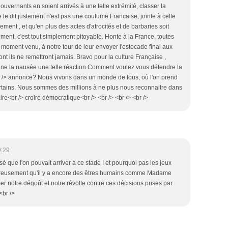
vernants en soient arrivés à une telle extrémité, classer la
le dit justement n'est pas une coutume Francaise, jointe à celle
ement , et qu'en plus des actes d'atrocités et de barbaries soit
ent, c'est tout simplement pitoyable. Honte à la France, toutes
 moment venu, à notre tour de leur envoyer l'estocade final aux
t ils ne remettront jamais. Bravo pour la culture Française ,
ne la nausée une telle réaction.Comment voulez vous défendre la
r /> annonce? Nous vivons dans un monde de fous, où l'on prend
rtains. Nous sommes des millions à ne plus nous reconnaitre dans
ire<br /> croire démocratique<br /> <br /> <br /> <br />
9:29
sé que l'on pouvait arriver à ce stade ! et pourquoi pas les jeux
reusement qu'il y a encore des êtres humains comme Madame
er notre dégoût et notre révolte contre ces décisions prises par
<br />