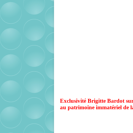
Exclusivité Brigitte Bardot su
au patrimoine immatériel de l