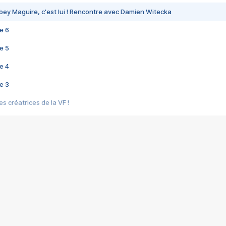
bey Maguire, c'est lui ! Rencontre avec Damien Witecka
e 6
e 5
e 4
e 3
s créatrices de la VF !
e 2
e 1
e Mektoub My Love arrive enfin ! Rencontre avec Shaïn Boumedine et Sal
i : après Toni en famille
elle réalise le bouleversant Dites lui que je l'aime
ais ! Rencontre autour de Vie privée de Rebecca Zlotowski