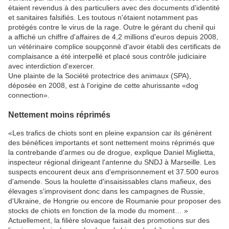
étaient revendus à des particuliers avec des documents d'identité
et sanitaires falsifiés. Les toutous n'étaient notamment pas
protégés contre le virus de la rage. Outre le gérant du chenil qui
a affiché un chiffre d'affaires de 4,2 millions d'euros depuis 2008,
un vétérinaire complice soupçonné d'avoir établi des certificats de
complaisance a été interpellé et placé sous contrôle judiciaire
avec interdiction d'exercer.
Une plainte de la Société protectrice des animaux (SPA),
déposée en 2008, est à l'origine de cette ahurissante «dog
connection».
Nettement moins réprimés
«Les trafics de chiots sont en pleine expansion car ils génèrent
des bénéfices importants et sont nettement moins réprimés que
la contrebande d'armes ou de drogue, explique Daniel Miglietta,
inspecteur régional dirigeant l'antenne du SNDJ à Marseille. Les
suspects encourent deux ans d'emprisonnement et 37.500 euros
d'amende. Sous la houlette d'insaisissables clans mafieux, des
élevages s'improvisent donc dans les campagnes de Russie,
d'Ukraine, de Hongrie ou encore de Roumanie pour proposer des
stocks de chiots en fonction de la mode du moment… »
Actuellement, la filière slovaque faisait des promotions sur des