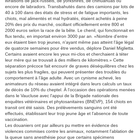
livraisons de jack-russels, de yorkshires, de chihuahuas ou
encore de labradors. Transbahutés dans des camions par lots de
40 à 100 dans des états de stress et de fatigue importants, les
chiots, mal alimentés et mal hydratés, étaient achetés à peine
20% des prix du marché, oscillant officiellement entre 800 et
2000 euros selon la race de la bête. Le chenil, qui fonctionnait en
flux tendu, en importait environ 3000 par an. «Nombre d'entre
eux étaient bien trop jeunes, n'ayant même pas atteint l'âge légal
de quatorze semaines pour être vendus, déplore Daniel Miglietta.
Certains avaient encore les yeux mi-clos et cherchaient à téter
leur mère qui se trouvait à des milliers de kilomètres.» Cette
séparation précoce fait encourir de graves déséquilibres chez les
sujets les plus fragiles, qui peuvent présenter des troubles du
comportement à l'âge adulte. Avec un cynisme achevé, les
animateurs du réseau avaient intégré dans leurs calculs un taux
de décès de 10% du cheptel. À l'occasion des opérations menées
dans le Vaucluse avec l'appui de la Brigade nationale des
enquêtes vétérinaires et phytosanitaires (BNEVP), 154 chiots en
transit ont été saisis. Des prélèvements sanguins ont été
effectués, établissant leur trop jeune âge et l'absence de toute
vaccination.
Les douaniers ont par ailleurs pu mettre en évidence des
violences commises contre les animaux, notamment l'ablation de
la queue sans anesthésie pour que certains spécimens