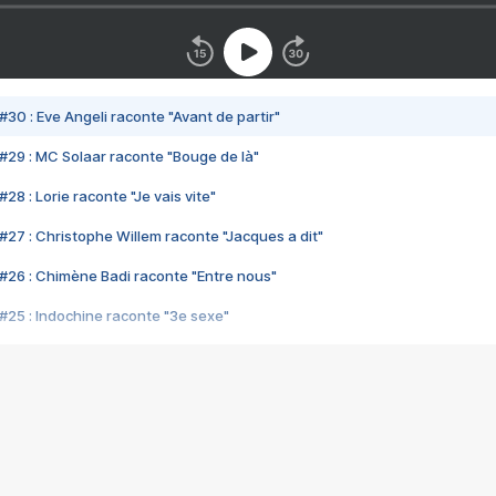
#30 : Eve Angeli raconte "Avant de partir"
#29 : MC Solaar raconte "Bouge de là"
28 : Lorie raconte "Je vais vite"
#27 : Christophe Willem raconte "Jacques a dit"
#26 : Chimène Badi raconte "Entre nous"
#25 : Indochine raconte "3e sexe"
#24 : Zaho raconte "C'est chelou"
#23 : Patrick Bruel raconte "Au café des délices"
#22 : Kyo raconte "Le chemin"
#21 : Nolwenn Leroy raconte "Cassé"